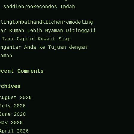
i saddlebrookecondos Indah
rlingtonbathandkitchenremodeling
gar Rumah Lebih Nyaman Ditinggali
Taxi-Captin-Kuwait Siap
engantar Anda ke Tujuan dengan
yaman
ecent Comments
rchives
August 2026
July 2026
June 2026
May 2026
April 2026