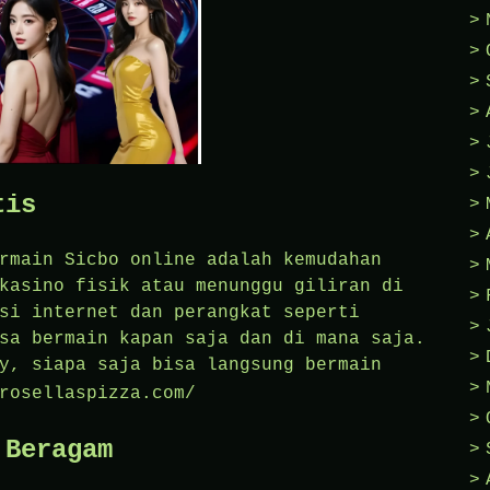
tis
rmain Sicbo online adalah kemudahan
kasino fisik atau menunggu giliran di
si internet dan perangkat seperti
sa bermain kapan saja dan di mana saja.
y, siapa saja bisa langsung bermain
rosellaspizza.com/
 Beragam