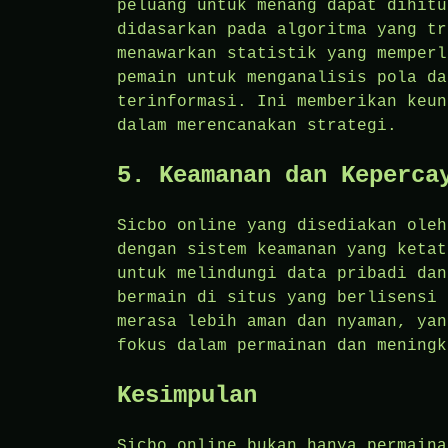
peluang untuk menang dapat dihitu
didasarkan pada algoritma yang tr
menawarkan statistik yang memperl
pemain untuk menganalisis pola da
terinformasi. Ini memberikan keun
dalam merencanakan strategi.
5.
Keamanan dan Keperca
Sicbo online yang disediakan oleh
dengan sistem keamanan yang ketat
untuk melindungi data pribadi dan
bermain di situs yang berlisensi 
merasa lebih aman dan nyaman, yan
fokus dalam permainan dan meningk
Kesimpulan
Sicbo online bukan hanya permaina