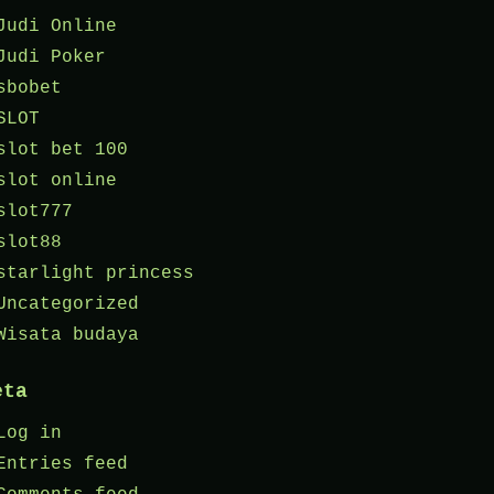
Judi Online
Judi Poker
sbobet
SLOT
slot bet 100
slot online
slot777
slot88
starlight princess
Uncategorized
Wisata budaya
eta
Log in
Entries feed