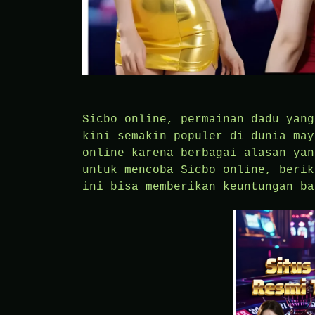
Sicbo online, permainan dadu yang
kini semakin populer di dunia may
online karena berbagai alasan yan
untuk mencoba Sicbo online, berik
ini bisa memberikan keuntungan ba