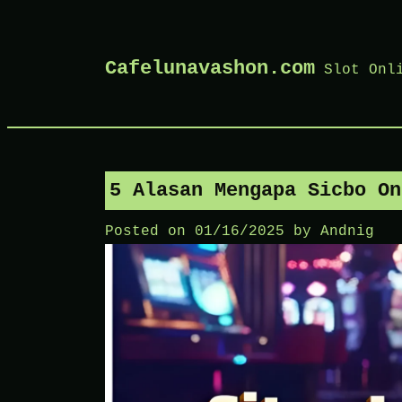
Skip
Cafelunavashon.com
Slot Onl
to
content
5 Alasan Mengapa Sicbo On
Posted on
01/16/2025
by
Andnig