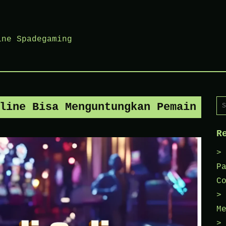
ine Spadegaming
Se
line Bisa Menguntungkan Pemain
fo
R
P
C
M