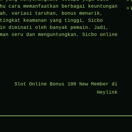
hu cara memanfaatkan berbagai keuntungan
ah, variasi taruhan, bonus menarik,
tingkat keamanan yang tinggi, Sicbo
in diminati oleh banyak pemain. Jadi,
man seru dan menguntungkan, Sicbo online
Slot Online Bonus 100 New Member di
Heylink