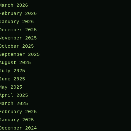
March 2026
February 2026
January 2026
December 2025
November 2025
October 2025
September 2025
August 2025
July 2025
June 2025
May 2025
April 2025
March 2025
February 2025
January 2025
December 2024