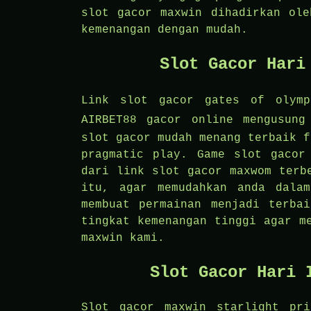
slot gacor maxwin dihadirkan ole
kemenangan dengan mudah.
Slot Gacor Hari
Link slot gacor gates of olym
AIRBET88
gacor online mengusung 
slot gacor mudah menang terbaik f
pragmatic play. Game slot gacor
dari link slot gacor maxwom terb
itu, agar memudahkan anda dala
membuat permainan menjadi terba
tingkat kemenangan tinggi agar m
maxwin kami.
Slot Gacor Hari 
Slot gacor maxwin starlight pri