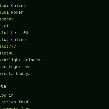
Judi Online
Judi Poker
sbobet
SLOT
slot bet 100
slot online
slot777
slot88
starlight princess
Uncategorized
Wisata budaya
eta
Log in
Entries feed