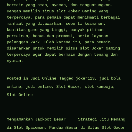
bermain yang aman, nyaman, dan menguntungkan.
Dengan memilih situs slot Joker Gaming yang
terpercaya, para pemain dapat menikmati berbagai
manfaat yang ditawarkan, seperti keamanan,
kualitas game yang tinggi, banyak pilihan
permainan, bonus dan promosi, serta layanan
pelanggan 24/7. Oleh karena itu, para pemain
disarankan untuk memilih situs slot Joker Gaming
terpercaya agar dapat bermain dengan tenang dan
nyaman.
Posted in
Judi Online
Tagged
joker123
,
judi bola
online
,
judi online
,
Slot Gacor
,
slot kamboja
,
Slot Online
Post
Mengamankan Jackpot Besar
Strategi Jitu Menang
navigation
di Slot Spaceman: Panduan
Besar di Situs Slot Gacor