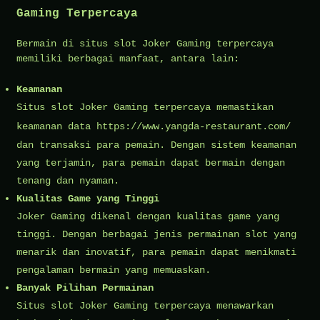
Gaming Terpercaya
Bermain di situs slot Joker Gaming terpercaya
memiliki berbagai manfaat, antara lain:
Keamanan
Situs slot Joker Gaming terpercaya memastikan
keamanan data
https://www.yangda-restaurant.com/
dan transaksi para pemain. Dengan sistem keamanan
yang terjamin, para pemain dapat bermain dengan
tenang dan nyaman.
Kualitas Game yang Tinggi
Joker Gaming dikenal dengan kualitas game yang
tinggi. Dengan berbagai jenis permainan slot yang
menarik dan inovatif, para pemain dapat menikmati
pengalaman bermain yang memuaskan.
Banyak Pilihan Permainan
Situs slot Joker Gaming terpercaya menawarkan