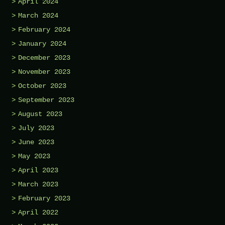
April 2024
March 2024
February 2024
January 2024
December 2023
November 2023
October 2023
September 2023
August 2023
July 2023
June 2023
May 2023
April 2023
March 2023
February 2023
April 2022