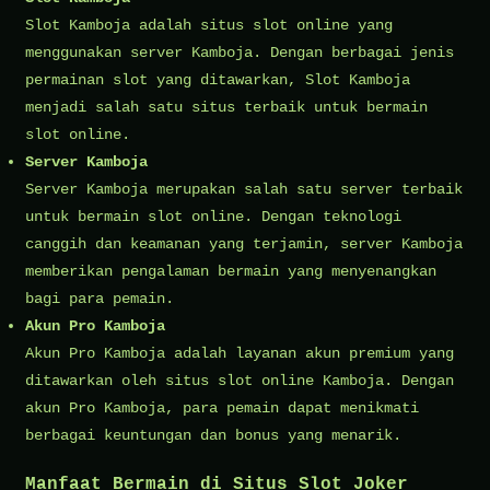
Slot Kamboja adalah situs slot online yang
menggunakan server Kamboja. Dengan berbagai jenis
permainan slot yang ditawarkan, Slot Kamboja
menjadi salah satu situs terbaik untuk bermain
slot online.
Server Kamboja
Server Kamboja merupakan salah satu server terbaik
untuk bermain slot online. Dengan teknologi
canggih dan keamanan yang terjamin, server Kamboja
memberikan pengalaman bermain yang menyenangkan
bagi para pemain.
Akun Pro Kamboja
Akun Pro Kamboja adalah layanan akun premium yang
ditawarkan oleh situs slot online Kamboja. Dengan
akun Pro Kamboja, para pemain dapat menikmati
berbagai keuntungan dan bonus yang menarik.
Manfaat Bermain di Situs Slot Joker