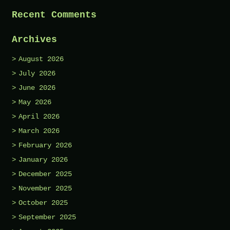
Recent Comments
Archives
August 2026
July 2026
June 2026
May 2026
April 2026
March 2026
February 2026
January 2026
December 2025
November 2025
October 2025
September 2025