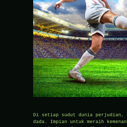
Di setiap sudut dunia perjudian, 
dada. Impian untuk meraih kemenan