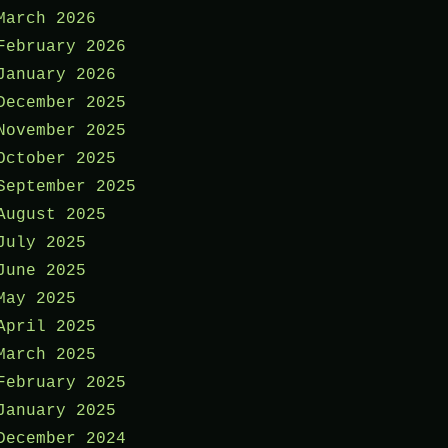
March 2026
February 2026
January 2026
December 2025
November 2025
October 2025
September 2025
August 2025
July 2025
June 2025
May 2025
April 2025
March 2025
February 2025
January 2025
December 2024