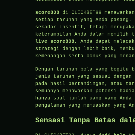
score808
di CLICKBET88 menawarkan
setiap taruhan yang Anda pasang. 
sekadar insentif, tetapi merupaka
keterampilan Anda dalam memilih t
live score808
, Anda dapat melacak
strategi dengan lebih baik, membu
kemenangan serta bonus yang menan
Dengan taruhan bola yang begitu b
jenis taruhan yang sesuai dengan 
pada hasil pertandingan, atau tar
semuanya menawarkan potensi hadia
hanya soal jumlah uang yang Anda 
pengalaman yang memuaskan yang An
Sensasi Tanpa Batas dal