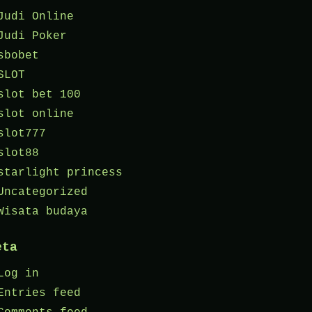
Judi Online
Judi Poker
sbobet
SLOT
slot bet 100
slot online
slot777
slot88
starlight princess
Uncategorized
Wisata budaya
eta
Log in
Entries feed