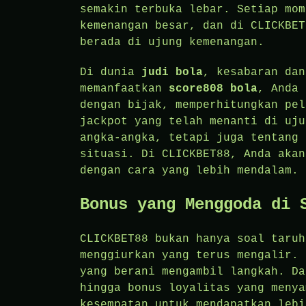
semakin terbuka lebar. Setiap mom
kemenangan besar, dan di CLICKBET
berada di ujung kemenangan.
Di dunia
judi bola
, kesabaran dan
memanfaatkan
score808 bola
, Anda 
dengan bijak, memperhitungkan pel
jackpot yang telah menanti di uju
angka-angka, tetapi juga tentang 
situasi. Di CLICKBET88, Anda akan
dengan cara yang lebih mendalam.
Bonus yang Menggoda di 
CLICKBET88 bukan hanya soal taruh
menggiurkan yang terus mengalir. 
yang berani mengambil langkah. Da
hingga bonus loyalitas yang menya
kesempatan untuk mendapatkan lebi