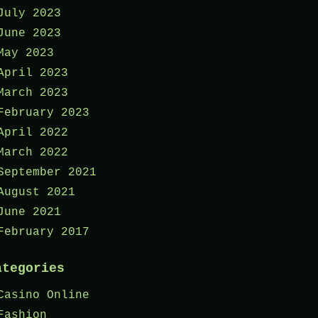
July 2023
June 2023
May 2023
April 2023
March 2023
February 2023
April 2022
March 2022
September 2021
August 2021
June 2021
February 2017
ategories
Casino Online
Fashion