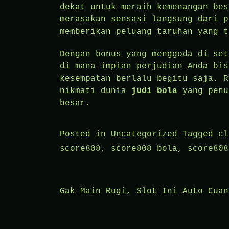
dekat untuk meraih kemenangan be
merasakan sensasi langsung dari 
memberikan peluang taruhan yang t
Dengan bonus yang menggoda di set
di mana impian perjudian Anda bis
kesempatan berlalu begitu saja. R
nikmati dunia
judi bola
yang penu
besar.
Posted in
Uncategorized
Tagged
cl
score808
,
score808 bola
,
score808
Post
Gak Main Rugi, Slot Ini Auto Cuan
navigation