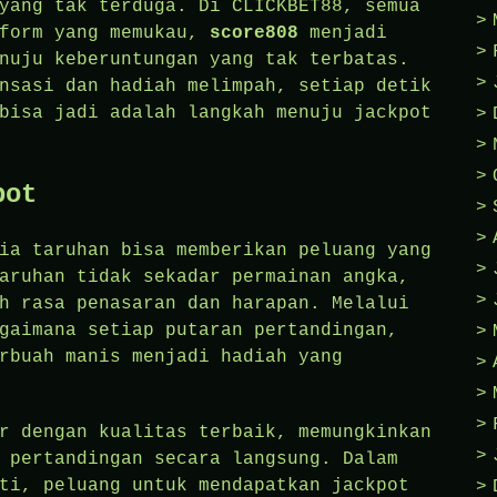
yang tak terduga. Di CLICKBET88, semua
tform yang memukau,
score808
menjadi
nuju keberuntungan yang tak terbatas.
nsasi dan hadiah melimpah, setiap detik
bisa jadi adalah langkah menuju jackpot
pot
ia taruhan bisa memberikan peluang yang
aruhan tidak sekadar permainan angka,
h rasa penasaran dan harapan. Melalui
gaimana setiap putaran pertandingan,
rbuah manis menjadi hadiah yang
r dengan kualitas terbaik, memungkinkan
 pertandingan secara langsung. Dalam
ti, peluang untuk mendapatkan jackpot