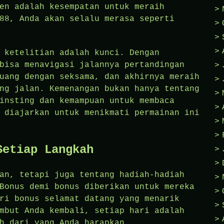
en adalah kesempatan untuk meraih
88, Anda akan selalu merasa seperti
 ketelitian adalah kunci. Dengan
bisa menavigasi jalannya pertandingan
uang dengan seksama, dan akhirnya meraih
ng jalan. Kemenangan bukan hanya tentang
insting dan kemampuan untuk membaca
 diajarkan untuk menikmati permainan ini
Setiap Langkah
an, tetapi juga tentang hadiah-hadiah
Bonus demi bonus diberikan untuk mereka
ri bonus selamat datang yang menarik
mbut Anda kembali, setiap hari adalah
h dari yang Anda harapkan.