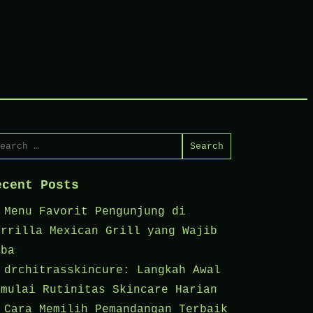
arch
r:
ecent Posts
Menu Favorit Pengunjung di
arrilla Mexican Grill yang Wajib
oba
drchitrasskincure: Langkah Awal
emulai Rutinitas Skincare Harian
Cara Memilih Pemandangan Terbaik