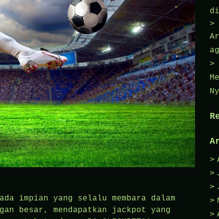
d
A
a
M
N
R
A
ada impian yang selalu membara dalam
gan besar, mendapatkan jackpot yang