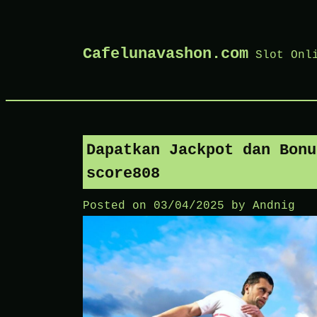
Skip
Cafelunavashon.com
Slot Onl
to
content
Dapatkan Jackpot dan Bonu
score808
Posted on
03/04/2025
by
Andnig