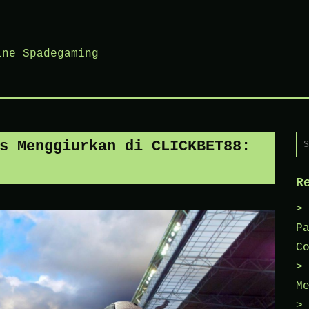
ine Spadegaming
Se
s Menggiurkan di CLICKBET88:
fo
R
P
C
M