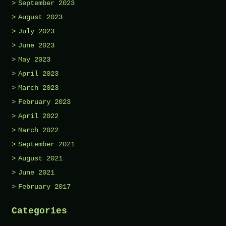
September 2023
August 2023
July 2023
June 2023
May 2023
April 2023
March 2023
February 2023
April 2022
March 2022
September 2021
August 2021
June 2021
February 2017
Categories