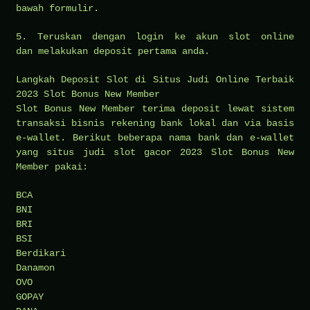
bawah formulir.
5. Teruskan dengan login ke akun slot online
dan melakukan deposit pertama anda.
Langkah Deposit Slot di Situs Judi Online Terbaik
2023 Slot Bonus New Member
Slot Bonus New Member terima deposit lewat sistem
transaksi bisnis rekening bank lokal dan via basis
e-wallet. Berikut beberapa nama bank dan e-wallet
yang situs judi slot gacor 2023 Slot Bonus New
Member pakai:
BCA
BNI
BRI
BSI
Berdikari
Danamon
OVO
GOPAY