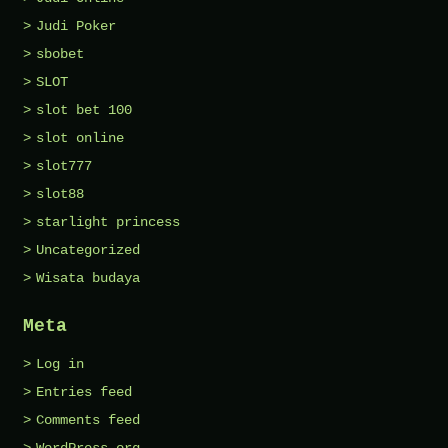
Judi Poker
sbobet
SLOT
slot bet 100
slot online
slot777
slot88
starlight princess
Uncategorized
Wisata budaya
Meta
Log in
Entries feed
Comments feed