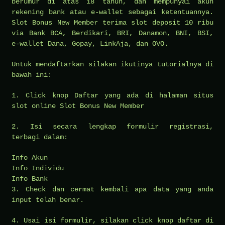
berumur di atas 18 tahun, dan mempunyai akun
rekening bank atau e-wallet sebagai ketentuannya.
Slot Bonus New Member terima slot deposit 10 ribu
via Bank BCA, Berdikari, BRI, Danamon, BNI, BSI,
e-wallet Dana, Gopay, LinkAja, dan OVO.
Untuk mendaftarkan silakan ikutinya tutorialnya di
bawah ini:
1. Click knop Daftar yang ada di halaman situs
slot online Slot Bonus New Member
2. Isi secara lengkap formulir registrasi,
terbagi dalam:
Info Akun
Info Individu
Info Bank
3. Check dan cermat kembali apa data yang anda
input telah benar.
4. Usai isi formulir, silakan click knop daftar di