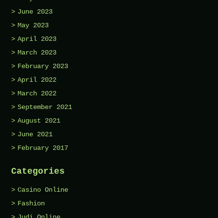
June 2023
May 2023
April 2023
March 2023
February 2023
April 2022
March 2022
September 2021
August 2021
June 2021
February 2017
Categories
Casino Online
Fashion
Judi Online