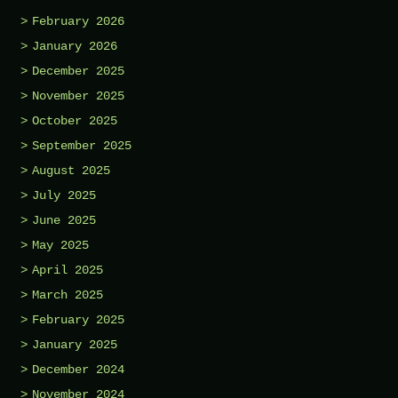
February 2026
January 2026
December 2025
November 2025
October 2025
September 2025
August 2025
July 2025
June 2025
May 2025
April 2025
March 2025
February 2025
January 2025
December 2024
November 2024