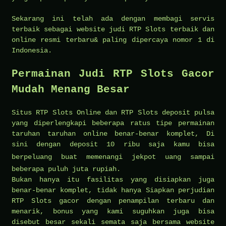
Sekarang ini telah ada dengan membagi servis
terbaik sebagai website judi RTP Slots terbaik dan
online resmi terbaru& paling dipercaya nomor 1 di
Indonesia.
Permainan Judi RTP Slots Gacor
Mudah Menang Besar
Situs RTP Slots Online dan RTP Slots deposit pulsa
yang diperlengkapi beberapa ratus tipe permainan
taruhan taruhan online benar-benar komplet, Di
sini dengan deposit 10 ribu saja kamu bisa
berpeluang buat memenangi
jekpot
uang sampai
beberapa puluh juta rupiah.
Bukan hanya itu fasilitas yang disiapkan juga
benar-benar komplet, tidak hanya Siapkan perjudian
RTP Slots gacor dengan penampilan terbaru dan
menarik, bonus yang kami suguhkan juga bisa
disebut besar sekali semata saja bersama website