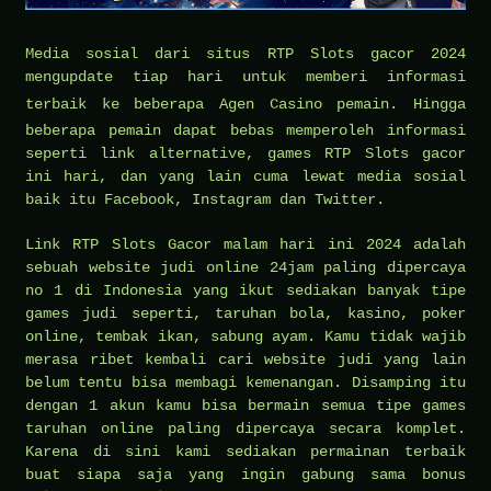
Media sosial dari situs RTP Slots gacor 2024
mengupdate tiap hari untuk memberi informasi
terbaik ke beberapa
Agen Casino
pemain. Hingga
beberapa pemain dapat bebas memperoleh informasi
seperti link alternative, games RTP Slots gacor
ini hari, dan yang lain cuma lewat media sosial
baik itu Facebook, Instagram dan Twitter.
Link RTP Slots Gacor malam hari ini 2024 adalah
sebuah website judi online 24jam paling dipercaya
no 1 di Indonesia yang ikut sediakan banyak tipe
games judi seperti, taruhan bola, kasino, poker
online, tembak ikan, sabung ayam. Kamu tidak wajib
merasa ribet kembali cari website judi yang lain
belum tentu bisa membagi kemenangan. Disamping itu
dengan 1 akun kamu bisa bermain semua tipe games
taruhan online paling dipercaya secara komplet.
Karena di sini kami sediakan permainan terbaik
buat siapa saja yang ingin gabung sama bonus