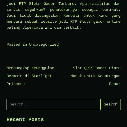
judi RTP Slots Gacor Terbaru. Apa fasilitas dan
servis suguhkan? penuturannya sebagai berikut.
Jadi tidak disangsikan kembali untuk kamu yang
mencari sebuah website judi RTP Slots gacor online
paling dipercaya ini dan terbaik.
Posted in
Uncategorized
Post
Mengungkap Keunggulan
Slot QRIS Dana: Pintu
navigation
Bermain di Starlight
Masuk untuk Keuntungan
Princess
Besar
Search
for:
Recent Posts