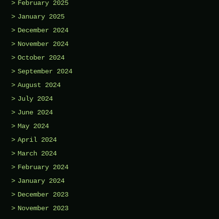
February 2025
January 2025
December 2024
November 2024
October 2024
September 2024
August 2024
July 2024
June 2024
May 2024
April 2024
March 2024
February 2024
January 2024
December 2023
November 2023