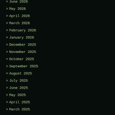
June 2026
May 2026
April 2026
March 2026
February 2026
January 2026
December 2025
November 2025
October 2025
September 2025
August 2025
July 2025
June 2025
May 2025
April 2025
March 2025