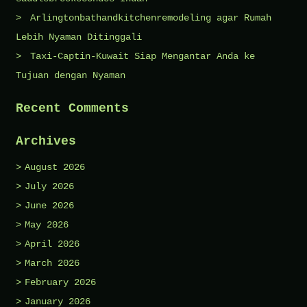
Arlingtonbathandkitchenremodeling agar Rumah
Lebih Nyaman Ditinggali
Taxi-Captin-Kuwait Siap Mengantar Anda ke
Tujuan dengan Nyaman
Recent Comments
Archives
August 2026
July 2026
June 2026
May 2026
April 2026
March 2026
February 2026
January 2026