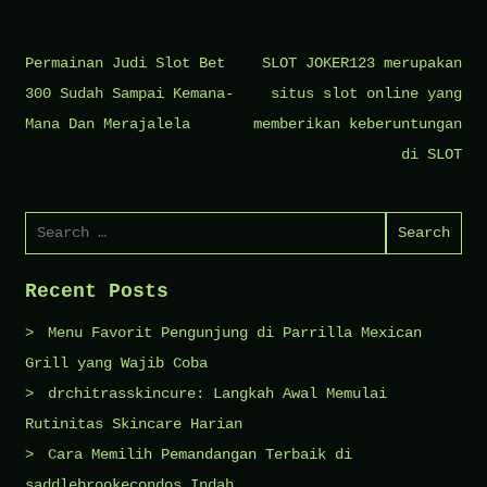
Post
Permainan Judi Slot Bet
SLOT JOKER123 merupakan
navigation
300 Sudah Sampai Kemana-
situs slot online yang
Mana Dan Merajalela
memberikan keberuntungan
di SLOT
Search
for:
Recent Posts
Menu Favorit Pengunjung di Parrilla Mexican
Grill yang Wajib Coba
drchitrasskincure: Langkah Awal Memulai
Rutinitas Skincare Harian
Cara Memilih Pemandangan Terbaik di
saddlebrookecondos Indah