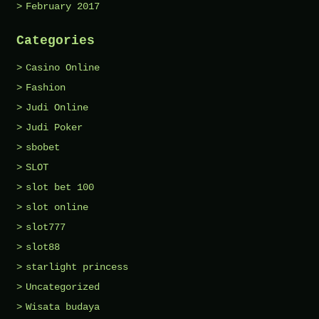
February 2017
Categories
Casino Online
Fashion
Judi Online
Judi Poker
sbobet
SLOT
slot bet 100
slot online
slot777
slot88
starlight princess
Uncategorized
Wisata budaya