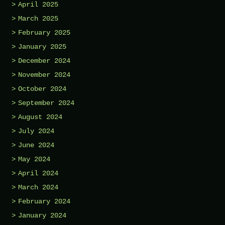
April 2025
March 2025
February 2025
January 2025
December 2024
November 2024
October 2024
September 2024
August 2024
July 2024
June 2024
May 2024
April 2024
March 2024
February 2024
January 2024