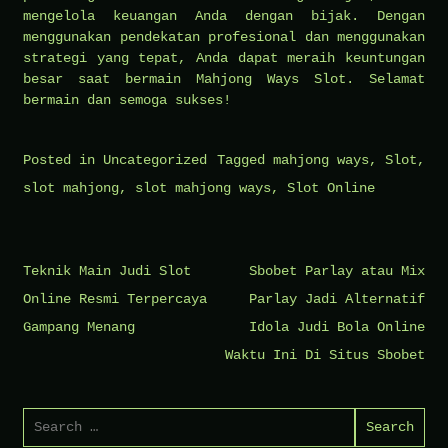
mengelola keuangan Anda dengan bijak. Dengan
menggunakan pendekatan profesional dan menggunakan
strategi yang tepat, Anda dapat meraih keuntungan
besar saat bermain Mahjong Ways Slot. Selamat
bermain dan semoga sukses!
Posted in
Uncategorized
Tagged
mahjong ways
,
Slot
,
slot mahjong
,
slot mahjong ways
,
Slot Online
Post
Teknik Main Judi Slot
Sbobet Parlay atau Mix
navigation
Online Resmi Terpercaya
Parlay Jadi Alternatif
Gampang Menang
Idola Judi Bola Online
Waktu Ini Di Situs Sbobet
Search
for: