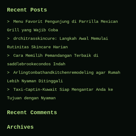
Recent Posts
Menu Favorit Pengunjung di Parrilla Mexican
Grill yang Wajib Coba
drchitrasskincure: Langkah Awal Memulai
Rutinitas Skincare Harian
Cara Memilih Pemandangan Terbaik di
saddlebrookecondos Indah
Arlingtonbathandkitchenremodeling agar Rumah
Lebih Nyaman Ditinggali
Taxi-Captin-Kuwait Siap Mengantar Anda ke
Tujuan dengan Nyaman
Recent Comments
Archives