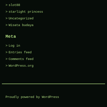
slot88
starlight princess
Uncategorized
Wisata budaya
Meta
Log in
Entries feed
Comments feed
WordPress.org
Proudly powered by WordPress