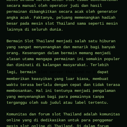
secara manual oleh operator judi dan hasil
permainan dibangkitkan secara acak oleh generator
angka acak. Faktanya, peluang memenangkan hadiah
besar pada mesin slot Thailand sama seperti mesin
lainnya di seluruh dunia.
Bermain Slot Thailand menjadi salah satu hiburan
yang sangat menyenangkan dan menarik bagi banyak
orang. Kesenangan dalam bermain memang menjadi
alasan utama mengapa permainan ini semakin populer
dan diminati di kalangan masyarakat. Terlebih
lagi, bermain
slot server thailand no 1
dapat
memberikan keasyikan yang luar biasa, membuat
waktu terasa berlalu dengan cepat dan tidak terasa
membosankan. Hal ini tentunya menjadi pengalaman
yang menyenangkan bagi para pemainnya tanpa
terganggu oleh sub judul atau label tertentu.
Komunitas dan forum slot Thailand adalah komunitas
online yang di dedikasikan untuk para penggemar
mesin slot online di Thailand. Di dalam forum