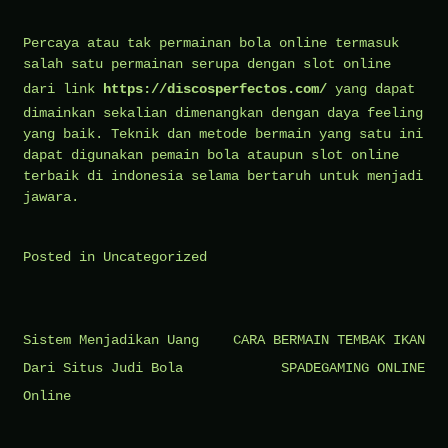
Percaya atau tak permainan bola online termasuk
salah satu permainan serupa dengan slot online
dari link
https://discosperfectos.com/
yang dapat
dimainkan sekalian dimenangkan dengan daya feeling
yang baik. Teknik dan metode bermain yang satu ini
dapat digunakan pemain bola ataupun slot online
terbaik di indonesia selama bertaruh untuk menjadi
jawara.
Posted in
Uncategorized
Post
Sistem Menjadikan Uang
CARA BERMAIN TEMBAK IKAN
navigation
Dari Situs Judi Bola
SPADEGAMING ONLINE
Online