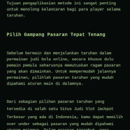
Tujuan pengaplikasian metode ini sangat penting
untuk menolong kelancaran bagi para player selama
taruhan.
Pilih Gampang Pasaran Tepat Tenang
Sebelum bermain dan menjalankan taruhan dalam
permainan judi bola online, secara khusus dulu
pemain pemula seharusnya memutuskan ragam pasaran
yang akan dimainkan. Untuk mempermudah jalannya
permainan, pilihlah pasaran taruhan yang mudah
dipahami aturan main di dalamnya.
Dari sebagian pilihan pasaran taruhan yang
tersedia di salah satu
Situs Judi Slot Jackpot
Terbesar
yang ada di Indonesia, kamu dapat memilih
over under sebagai pasaran yang mudah dipahami