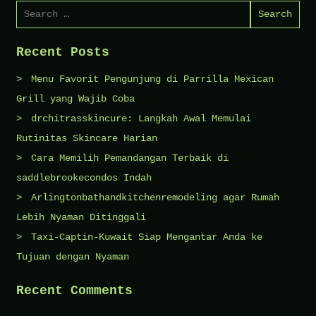
Search
for:
Recent Posts
Menu Favorit Pengunjung di Parrilla Mexican
Grill yang Wajib Coba
drchitrasskincure: Langkah Awal Memulai
Rutinitas Skincare Harian
Cara Memilih Pemandangan Terbaik di
saddlebrookecondos Indah
Arlingtonbathandkitchenremodeling agar Rumah
Lebih Nyaman Ditinggali
Taxi-Captin-Kuwait Siap Mengantar Anda ke
Tujuan dengan Nyaman
Recent Comments