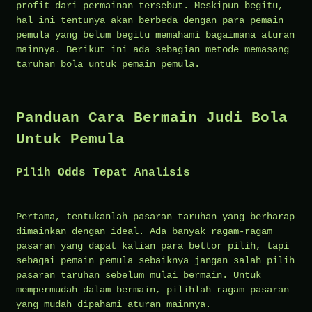
profit dari permainan tersebut. Meskipun begitu,
hal ini tentunya akan berbeda dengan para pemain
pemula yang belum begitu memahami bagaimana aturan
mainnya. Berikut ini ada sebagian metode memasang
taruhan bola untuk pemain pemula.
Panduan Cara Bermain Judi Bola
Untuk Pemula
Pilih Odds Tepat Analisis
Pertama, tentukanlah pasaran taruhan yang berharap
dimainkan dengan ideal. Ada banyak ragam-ragam
pasaran yang dapat kalian para bettor pilih, tapi
sebagai pemain pemula sebaiknya jangan salah pilih
pasaran taruhan sebelum mulai bermain. Untuk
mempermudah dalam bermain, pilihlah ragam pasaran
yang mudah dipahami aturan mainnya.