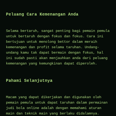
Peluang Cara Kemenangan Anda
Selama bertaruh, sangat penting bagi pemain pemula
untuk bertaruh dengan fokus dan fokus. Cara ini
bertujuan untuk menolong bettor dalam meraih
kemenangan dan profit selama taruhan. Undang-
undang kamu tak dapat bermain dengan fokus, hal
ini sudah pasti akan menjauhkan anda dari peluang
kemenangan yang kemungkinan dapat diperoleh.
Pahami Selanjutnya
Macam yang dapat dikerjakan dan digunakan oleh
pemain pemula untuk dapat taruhan dalam permainan
judi bola online adalah dengan memahami aturan
main dan teknik main yang berlaku didalamnya.