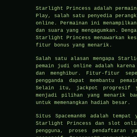
Starlight Princess adalah permain
Play, salah satu penyedia perangk
online. Permainan ini menampilkan
dan suara yang mengagumkan. Denga
Starlight Princess menawarkan kes
fitur bonus yang menarik.
Salah satu alasan mengapa Starli
pemain judi online adalah karena
dan menghibur. Fitur-fitur sep
pengganda dapat membantu pemai
Selain itu, jackpot progresif 
menjadi pilihan yang menarik ba
untuk memenangkan hadiah besar.
Situs Spaceman88 adalah tempat 
Starlight Princess dan slot onli
pengguna, proses pendaftaran y