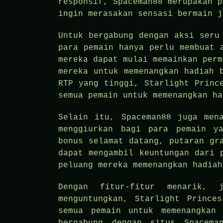
responsif, Spaceman88 merupakan p
ingin merasakan sensasi bermain j
Untuk bergabung dengan aksi seru
para pemain hanya perlu membuat 
mereka dapat mulai memainkan perm
mereka untuk memenangkan hadiah 
RTP yang tinggi, Starlight Princ
semua pemain untuk memenangkan ha
Selain itu, Spaceman88 juga men
menggiurkan bagi para pemain y
bonus selamat datang, putaran gr
dapat mengambil keuntungan dari 
peluang mereka memenangkan hadiah
Dengan fitur-fitur menarik, 
menguntungkan, Starlight Prince
semua pemain untuk memenangkan
bergabung dengan situs Spacema