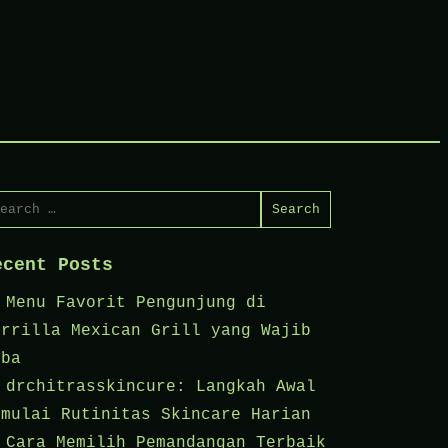
arch
r:
ecent Posts
Menu Favorit Pengunjung di
arrilla Mexican Grill yang Wajib
oba
drchitrasskincure: Langkah Awal
emulai Rutinitas Skincare Harian
Cara Memilih Pemandangan Terbaik