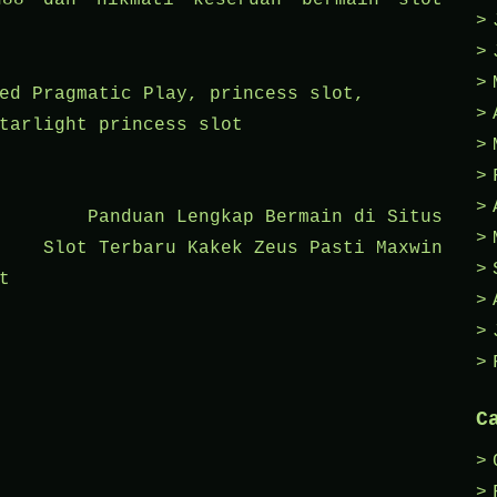
ged
Pragmatic Play
,
princess slot
,
tarlight princess slot
Panduan Lengkap Bermain di Situs
Slot Terbaru Kakek Zeus Pasti Maxwin
t
C