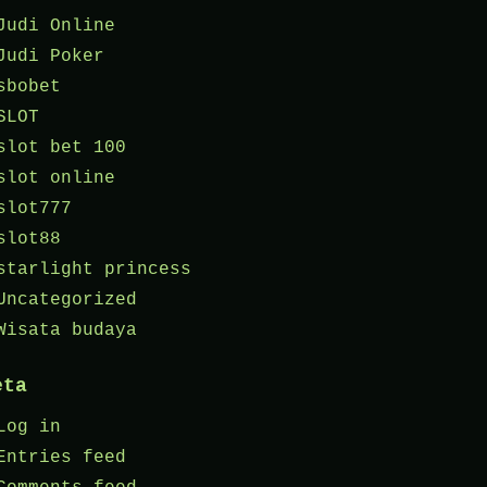
Judi Online
Judi Poker
sbobet
SLOT
slot bet 100
slot online
slot777
slot88
starlight princess
Uncategorized
Wisata budaya
eta
Log in
Entries feed