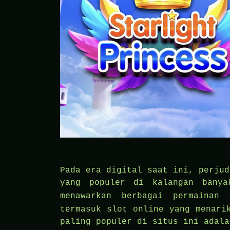
Pada era digital saat ini, perjud
yang populer di kalangan banya
menawarkan berbagai permaina
termasuk slot online yang menari
paling populer di situs ini adala