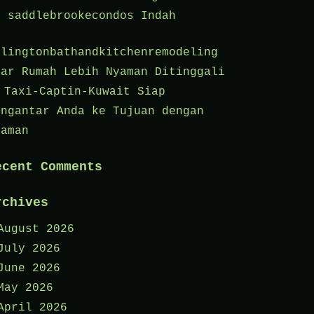
i saddlebrookecondos Indah
rlingtonbathandkitchenremodeling
gar Rumah Lebih Nyaman Ditinggali
Taxi-Captin-Kuwait Siap
engantar Anda ke Tujuan dengan
yaman
ecent Comments
rchives
August 2026
July 2026
June 2026
May 2026
April 2026