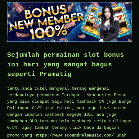
Sejumlah permainan slot bonus
ini hari yang sangat bagus
seperti Pramatig
tentu anda cutel mengenal terang mengenai
terdapatnya permainan Terdapat. Aksesories Besar
yang bisa didapat Sagu hati Cashback 5% juga Bunga
Rollingan 0.3% slot online, ada juga live kasino
dengan imbalan cashback segede 10%, ada juga
tambahan DUO taruhan bola cashback serta rollingan
0,5%, agar tambah terang click baca di bagian
promo yang
https://www.scoundrelsmusic.com/
udah