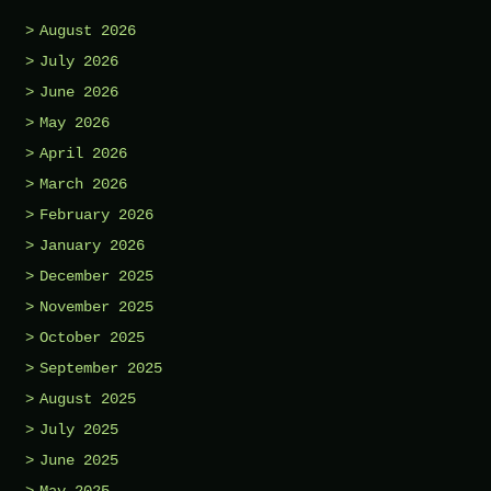
August 2026
July 2026
June 2026
May 2026
April 2026
March 2026
February 2026
January 2026
December 2025
November 2025
October 2025
September 2025
August 2025
July 2025
June 2025
May 2025