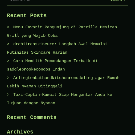
for:
Recent Posts
Menu Favorit Pengunjung di Parrilla Mexican
Grill yang Wajib Coba
drchitrasskincure: Langkah Awal Memulai
Rutinitas Skincare Harian
Cara Memilih Pemandangan Terbaik di
saddlebrookecondos Indah
Arlingtonbathandkitchenremodeling agar Rumah
Lebih Nyaman Ditinggali
Taxi-Captin-Kuwait Siap Mengantar Anda ke
Tujuan dengan Nyaman
Recent Comments
Archives