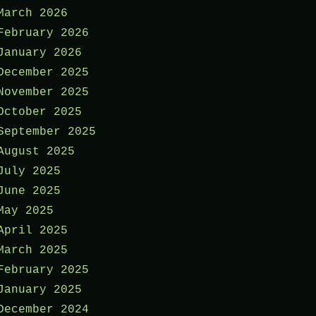
March 2026
February 2026
January 2026
December 2025
November 2025
October 2025
September 2025
August 2025
July 2025
June 2025
May 2025
April 2025
March 2025
February 2025
January 2025
December 2024