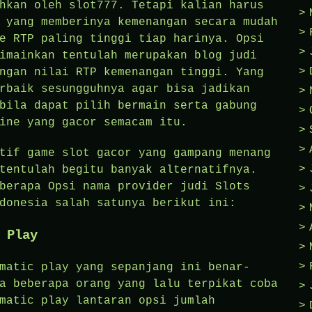
hkan oleh slot777. Tetapi kalian harus
 yang memberinya kemenangan secara mudah
e RTP paling tinggi tiap harinya. Opsi
imainkan tentulah merupakan blog judi
ngan nilai RTP kemenangan tinggi. Yang
rbaik sesungguhnya agar bisa jadikan
bila dapat pilih bermain serta gabung
ine yang gacor semacam itu.
tif game slot gacor yang gampang menang
tentulah begitu banyak alternatifnya.
berapa Opsi nama provider judi Slots
donesia salah satunya berikut ini:
 Play
matic play yang sepanjang ini benar-
a beberapa orang yang lalu terpikat coba
matic play lantaran opsi jumlah