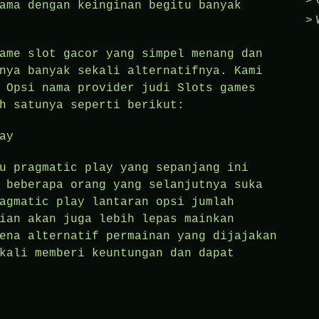
ama dengan keinginan begitu banyak
ame slot gacor yang simpel menang dan
nya banyak sekali alternatifnya. Kami
 Opsi nama provider judi Slots games
h satunya seperti berikut:
ay
u pragmatic play yang sepanjang ini
 beberapa orang yang selanjutnya suka
agmatic play lantaran opsi jumlah
ian akan juga lebih lepas mainkan
ena alternatif permainan yang dijajakan
kali memberi keuntungan dan dapat