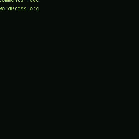
Comments feed
WordPress.org