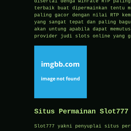
disertai denga winrate RTP paling
terbaik buat dipermainkan tentu m
paling gacor dengan nilai RTP kem
yang sangat tepat dan paling bagu
akan untung apabila dapat memutus
provider judi slots online yang g
Situs Permainan Slot777
Slot777 yakni penyuplai situs per