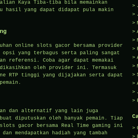
alian Kaya Tiba-tiba bila memainkan
u hasil yang dapat didapat pula makin
ng
uhan online slots gacor bersama provider
 opsi yang terbagus serta paling sangat
an referensi. Coba agar dapat memakai
dikasihkan oleh provider ini. Termasuk
ne RTP tinggi yang dijajakan serta dapat
pemain.
an dan alternatif yang lain juga
C
buat diputuskan oleh banyak pemain. Tiap
slots gacor bersama Real Time gaming ini
 dan mendapatkan hadiah yang tambah