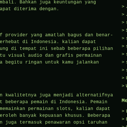
mbali. Bahkan juga keuntungan yang
apat diterima dengan.
f provider yang amatlah bagus dan benar-
erhebat di Indonesia. kalian dapat
ung di tempat ini sebab beberapa pilihan
tu visual audio dan grafis permainan
a begitu ringan untuk kamu jalankan
n kwalitetnya juga menjadi alternatifnya
M
t beberapa pemain di Indonesia. Pemain
memainkan permainan slots, kalian dapat
eroleh banyak kepuasan khusus. Beberapa
n juga termasuk penawaran opsi taruhan