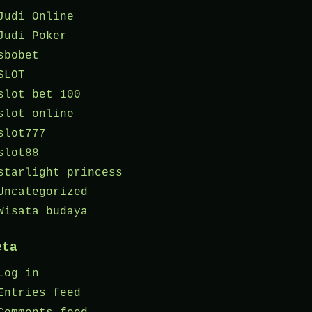
Judi Online
Judi Poker
sbobet
SLOT
slot bet 100
slot online
slot777
slot88
starlight princess
Uncategorized
Wisata budaya
eta
Log in
Entries feed