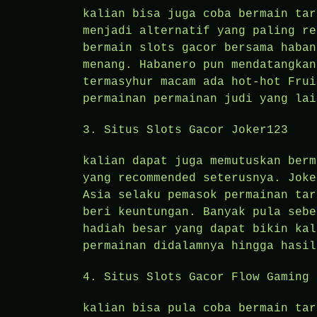
kalian bisa juga coba bermain tar
menjadi alternatif yang paling re
bermain slots gacor bersama haban
menang. Habanero pun mendatangkan
termasyhur macam ada hot-hot Frui
permainan permainan judi yang lai
3. Situs Slots Gacor Joker123
kalian dapat juga memutuskan berm
yang recommended seterusnya. Joke
Asia selaku pemasok permainan tar
beri keuntungan. Banyak pula sebe
hadiah besar yang dapat bikin kal
permainan didalamnya hingga hasil
4. Situs Slots Gacor Flow Gaming
kalian bisa pula coba bermain tar