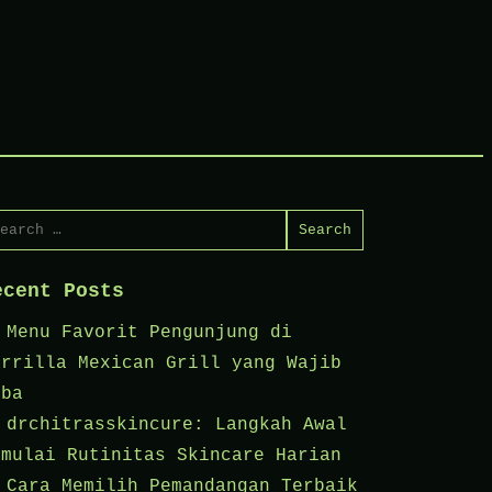
arch
r:
ecent Posts
Menu Favorit Pengunjung di
arrilla Mexican Grill yang Wajib
oba
drchitrasskincure: Langkah Awal
emulai Rutinitas Skincare Harian
Cara Memilih Pemandangan Terbaik