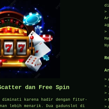
d
A
a
M
N
R
A
Scatter dan Free Spin
 diminati karena hadir dengan fitur-
inan lebih menarik. Dua
gadunslot
di