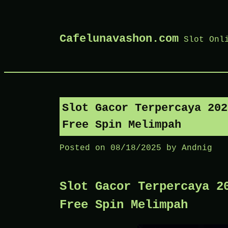
Skip
Cafelunavashon.com
Slot Onl
to
content
Slot Gacor Terpercaya 202
Free Spin Melimpah
Posted on
08/18/2025
by
Andnig
Slot Gacor Terpercaya 2
Free Spin Melimpah