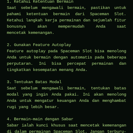
1. Ketahui Ketentuan Bermain
Saat sebelum mengawali bermain, pastikan untuk
pahami ketentuan bermain dari Spaceman Slot.
Ketahui langkah kerja permainan dan sejumlah fitur
bonusnya akan mempermudah Anda saat
mencetak kemenangan.
2. Gunakan Feature Autoplay
Feature autoplay pada Spaceman Slot bisa menolong
Anda untuk bermain dengan automatis pada beberapa
perputaran. Ini bisa percepat permainan dan
tingkatkan kesempatan menang Anda.
3. Tentukan Batas Modal
Saat sebelum mengawali bermain, tentukan batas
modal yang ingin Anda pakai. Ini akan menolong
Anda untuk mengatur keuangan Anda dan menghambat
rugi yang lebih besar.
4. Bermain-main dengan Sabar
Sabar ialah kunci khusus saat mencetak kemenangan
di dalam permainan Spaceman Slot. Jangan terburu-