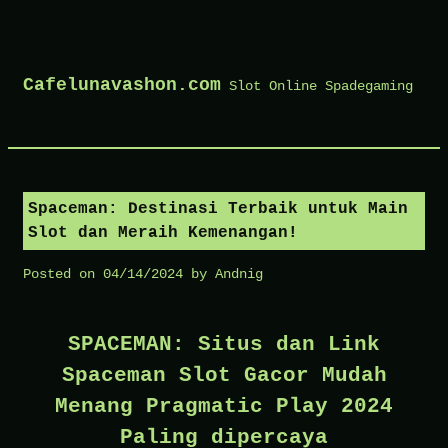
Skip
to
Cafelunavashon.com
Slot Online Spadegaming
content
Spaceman: Destinasi Terbaik untuk Main
Slot dan Meraih Kemenangan!
Posted on
04/14/2024
by
Andnig
SPACEMAN: Situs dan Link
Spaceman Slot Gacor Mudah
Menang Pragmatic Play 2024
Paling dipercaya