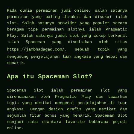
Pada dunia permainan judi online, salah satunya
permainan yang paling disukai dan disukai ialah
slot. Salah satunya provider yang populer secara
beragam tipe permainan slotnya ialah Pragmatic
Play. Salah satunya judul slot yang cukup terkenal
ialah Spaceman yang disediakan oleh situs
https://jambhadagad.com/
, sebuah topik yang
mengusung penjelajahan luar angkasa yang hebat dan
menarik.
Apa itu Spaceman Slot?
Spaceman Slot ialah permainan slot yang
direncanakan oleh Pragmatic Play dan tawarkan
topik yang memikat mengenai penjelajahan di luar
angkasa. Dengan design grafis yang memikat dan
sejumlah fitur bonus yang menarik, Spaceman Slot
menjadi satu diantara favorite beberapa pejudi
online.