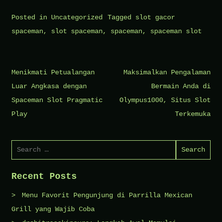
Posted in
Uncategorized
Tagged
slot gacor
spaceman
,
slot spaceman
,
spaceman
,
spaceman slot
Post
Menikmati Petualangan
Maksimalkan Pengalaman
navigation
Luar Angkasa dengan
Bermain Anda di
Spaceman Slot Pragmatic
Olympus1000, Situs Slot
Play
Terkemuka
Search
for:
Recent Posts
Menu Favorit Pengunjung di Parrilla Mexican
Grill yang Wajib Coba