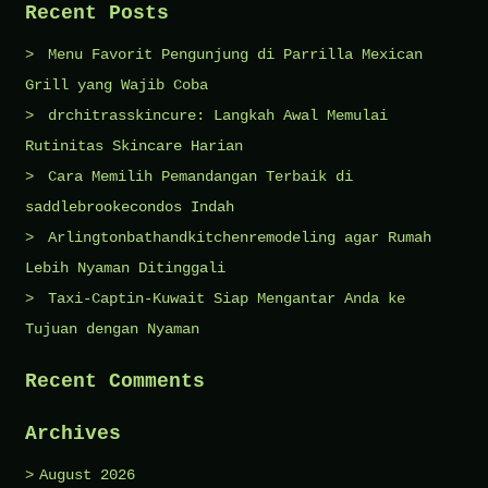
Recent Posts
Menu Favorit Pengunjung di Parrilla Mexican
Grill yang Wajib Coba
drchitrasskincure: Langkah Awal Memulai
Rutinitas Skincare Harian
Cara Memilih Pemandangan Terbaik di
saddlebrookecondos Indah
Arlingtonbathandkitchenremodeling agar Rumah
Lebih Nyaman Ditinggali
Taxi-Captin-Kuwait Siap Mengantar Anda ke
Tujuan dengan Nyaman
Recent Comments
Archives
August 2026