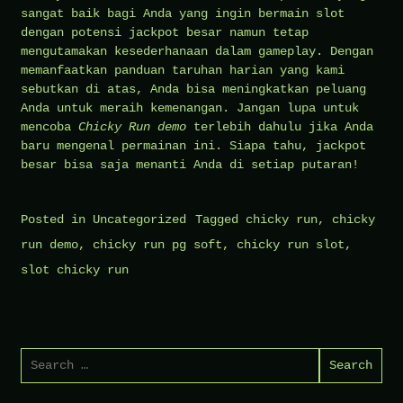
sangat baik bagi Anda yang ingin bermain slot
dengan potensi jackpot besar namun tetap
mengutamakan kesederhanaan dalam gameplay. Dengan
memanfaatkan panduan taruhan harian yang kami
sebutkan di atas, Anda bisa meningkatkan peluang
Anda untuk meraih kemenangan. Jangan lupa untuk
mencoba
Chicky Run demo
terlebih dahulu jika Anda
baru mengenal permainan ini. Siapa tahu, jackpot
besar bisa saja menanti Anda di setiap putaran!
Posted in
Uncategorized
Tagged
chicky run
,
chicky
run demo
,
chicky run pg soft
,
chicky run slot
,
slot chicky run
Search
for: