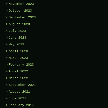
November 2023
October 2023
September 2023
August 2023
July 2023
June 2023
May 2023
April 2023
March 2023
February 2023
April 2022
March 2022
September 2021
August 2021
June 2021
February 2017