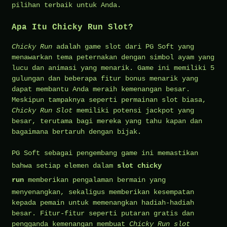
pilihan terbaik untuk Anda.
Apa Itu Chicky Run Slot?
Chicky Run
adalah game slot dari PG Soft yang
menawarkan tema peternakan dengan simbol ayam yang
lucu dan animasi yang menarik. Game ini memiliki 5
gulungan dan beberapa fitur bonus menarik yang
dapat membantu Anda meraih kemenangan besar.
Meskipun tampaknya seperti permainan slot biasa,
Chicky Run Slot
memiliki potensi jackpot yang
besar, terutama bagi mereka yang tahu kapan dan
bagaimana bertaruh dengan bijak.
PG Soft sebagai pengembang game ini memastikan
bahwa setiap elemen dalam
slot chicky
run
memberikan pengalaman bermain yang
menyenangkan, sekaligus memberikan kesempatan
kepada pemain untuk memenangkan hadiah-hadiah
besar. Fitur-fitur seperti putaran gratis dan
pengganda kemenangan membuat
Chicky Run slot