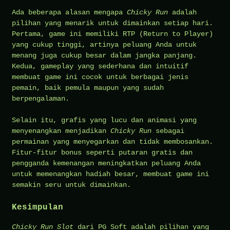
Ada beberapa alasan mengapa
Chicky Run
adalah
pilihan yang menarik untuk dimainkan setiap hari.
Pertama, game ini memiliki RTP (Return to Player)
yang cukup tinggi, artinya peluang Anda untuk
menang juga cukup besar dalam jangka panjang.
Kedua, gameplay yang sederhana dan intuitif
membuat game ini cocok untuk berbagai jenis
pemain, baik pemula maupun yang sudah
berpengalaman.
Selain itu, grafis yang lucu dan animasi yang
menyenangkan menjadikan
Chicky Run
sebagai
permainan yang menyegarkan dan tidak membosankan.
Fitur-fitur bonus seperti putaran gratis dan
pengganda kemenangan meningkatkan peluang Anda
untuk memenangkan hadiah besar, membuat game ini
semakin seru untuk dimainkan.
Kesimpulan
Chicky Run Slot
dari PG Soft adalah pilihan yang