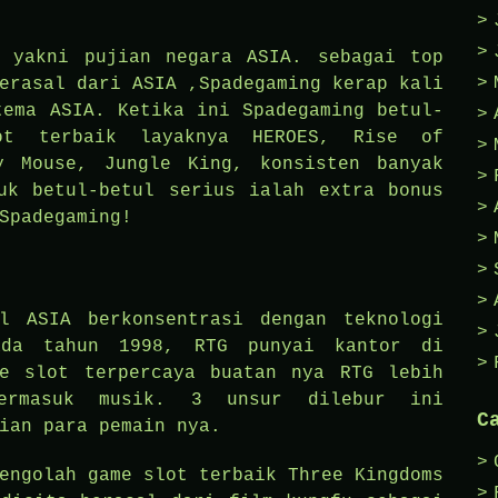
t yakni pujian negara ASIA. sebagai top
erasal dari ASIA ,Spadegaming kerap kali
tema ASIA. Ketika ini Spadegaming betul-
ot terbaik layaknya HEROES, Rise of
y Mouse, Jungle King, konsisten banyak
uk betul-betul serius ialah extra bonus
Spadegaming!
l ASIA berkonsentrasi dengan teknologi
ada tahun 1998, RTG punyai kantor di
me slot terpercaya buatan nya RTG lebih
termasuk musik. 3 unsur dilebur ini
C
ian para pemain nya.
engolah game slot terbaik Three Kingdoms