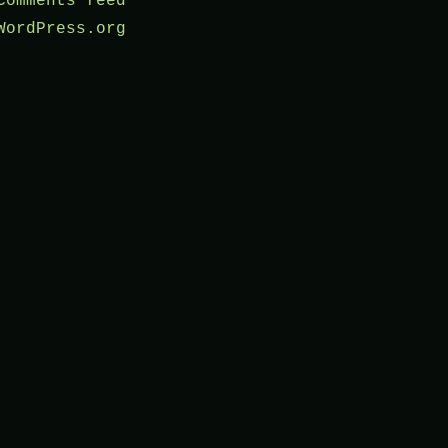
Comments feed
WordPress.org