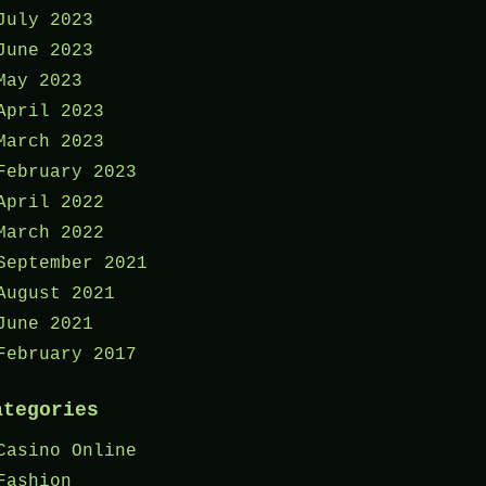
July 2023
June 2023
May 2023
April 2023
March 2023
February 2023
April 2022
March 2022
September 2021
August 2021
June 2021
February 2017
ategories
Casino Online
Fashion