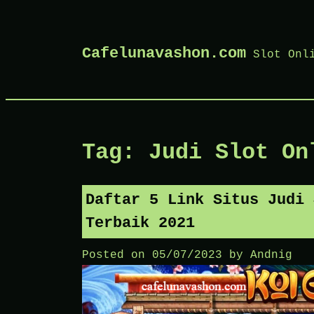
Skip
Cafelunavashon.com
Slot Onl
to
content
Tag:
Judi Slot On
Daftar 5 Link Situs Judi 
Terbaik 2021
Posted on
05/07/2023
by
Andnig