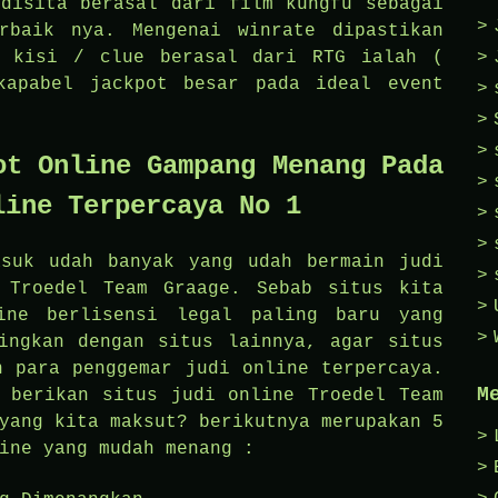
disita berasal dari film kungfu sebagai
rbaik nya. Mengenai winrate dipastikan
– kisi / clue berasal dari RTG ialah (
kapabel jackpot besar pada ideal event
ot Online Gampang Menang Pada
line Terpercaya No 1
asuk udah banyak yang udah bermain judi
 Troedel Team Graage. Sebab situs kita
ine berlisensi legal paling baru yang
ingkan dengan situs lainnya, agar situs
n para penggemar judi online terpercaya.
M
 berikan situs judi online Troedel Team
yang kita maksut? berikutnya merupakan 5
ine yang mudah menang :