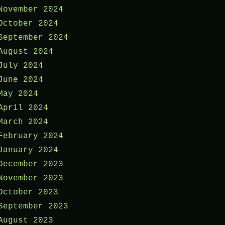
November 2024
October 2024
September 2024
August 2024
July 2024
June 2024
May 2024
April 2024
March 2024
February 2024
January 2024
December 2023
November 2023
October 2023
September 2023
August 2023