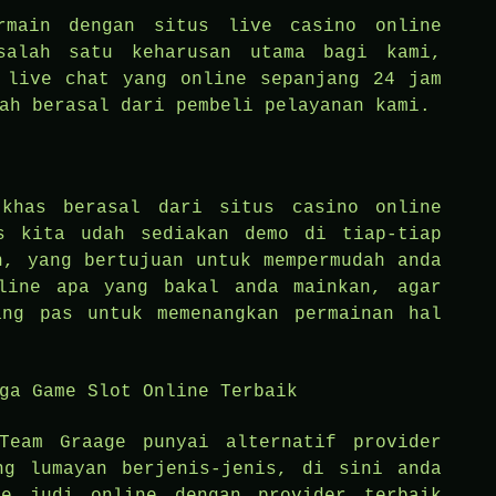
rmain dengan situs live casino online
salah satu keharusan utama bagi kami,
 live chat yang online sepanjang 24 jam
ah berasal dari pembeli pelayanan kami.
khas berasal dari situs casino online
s kita udah sediakan demo di tiap-tiap
n, yang bertujuan untuk mempermudah anda
line apa yang bakal anda mainkan, agar
ang pas untuk memenangkan permainan hal
ga Game Slot Online Terbaik
Team Graage punyai alternatif provider
ng lumayan berjenis-jenis, di sini anda
me judi online dengan provider terbaik