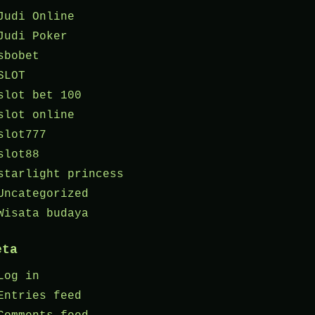
Judi Online
Judi Poker
sbobet
SLOT
slot bet 100
slot online
slot777
slot88
starlight princess
Uncategorized
Wisata budaya
eta
Log in
Entries feed