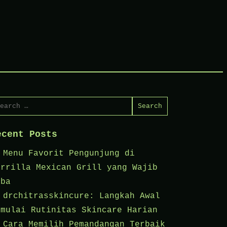
arch
r:
ecent Posts
Menu Favorit Pengunjung di
arrilla Mexican Grill yang Wajib
oba
drchitrasskincure: Langkah Awal
emulai Rutinitas Skincare Harian
Cara Memilih Pemandangan Terbaik