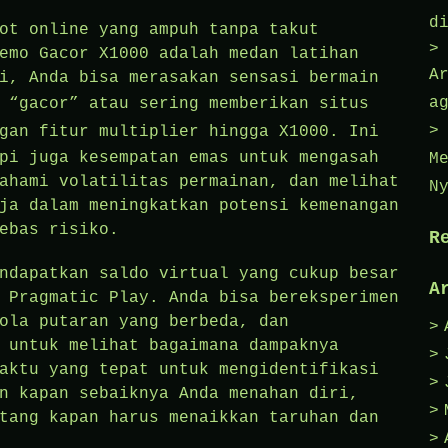
d
ot online yang ampuh tanpa takut
emo Gacor X1000 adalah medan latihan
A
i, Anda bisa merasakan sensasi bermain
a
l “gacor” atau sering memberikan
situs
gan fitur multiplier hingga X1000. Ini
pi juga kesempatan emas untuk mengasah
M
ahami volatilitas permainan, dan melihat
N
ja dalam meningkatkan potensi kemenangan
ebas risiko.
R
ndapatkan saldo virtual yang cukup besar
A
 Pragmatic Play. Anda bisa bereksperimen
ola putaran yang berbeda, dan
 untuk melihat bagaimana dampaknya
aktu yang tepat untuk mengidentifikasi
n kapan sebaiknya Anda menahan diri,
tang kapan harus menaikkan taruhan dan