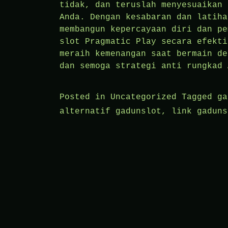
tidak, dan teruslah menyesuaikan 
Anda. Dengan kesabaran dan latiha
membangun kepercayaan diri dan pe
slot Pragmatic Play secara efekti
meraih kemenangan saat bermain de
dan semoga strategi anti rungkad 
Posted in
Uncategorized
Tagged
ga
alternatif gadunslot
,
link gaduns