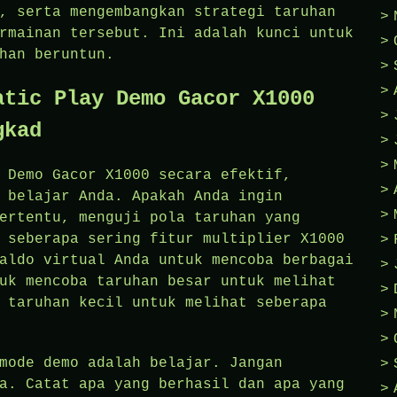
, serta mengembangkan strategi taruhan
rmainan tersebut. Ini adalah kunci untuk
han beruntun.
atic Play Demo Gacor X1000
gkad
 Demo Gacor X1000 secara efektif,
 belajar Anda. Apakah Anda ingin
ertentu, menguji pola taruhan yang
 seberapa sering fitur multiplier X1000
aldo virtual Anda untuk mencoba berbagai
uk mencoba taruhan besar untuk melihat
 taruhan kecil untuk melihat seberapa
mode demo adalah belajar. Jangan
a. Catat apa yang berhasil dan apa yang