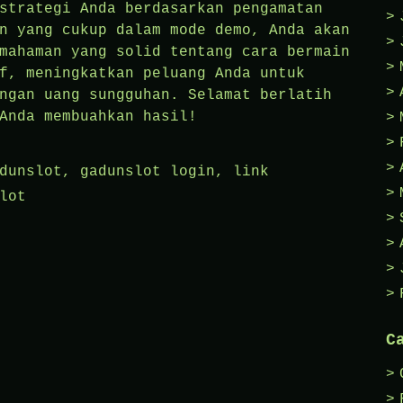
strategi Anda berdasarkan pengamatan
n yang cukup dalam mode demo, Anda akan
mahaman yang solid tentang cara bermain
f, meningkatkan peluang Anda untuk
ngan uang sungguhan. Selamat berlatih
Anda membuahkan hasil!
dunslot
,
gadunslot login
,
link
lot
C