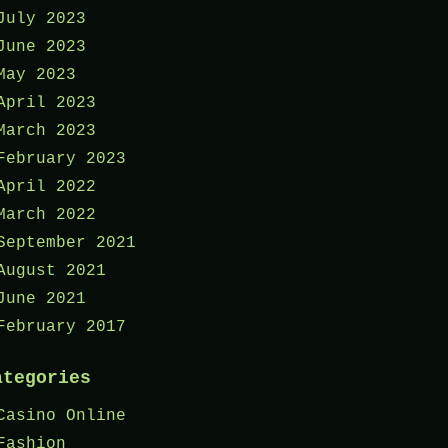
July 2023
June 2023
May 2023
April 2023
March 2023
February 2023
April 2022
March 2022
September 2021
August 2021
June 2021
February 2017
ategories
Casino Online
Fashion