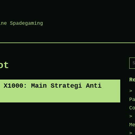
ine Spadegaming
Se
ot
fo
R
 X1000: Main Strategi Anti
P
C
M