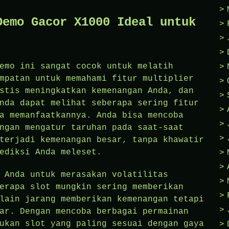
Demo Gacor X1000 Ideal untuk
emo ini sangat cocok untuk melatih
mpatan untuk memahami fitur multiplier
stis meningkatkan kemenangan Anda, dan
nda dapat melihat seberapa sering fitur
a memanfaatkannya. Anda bisa mencoba
ngan mengatur taruhan pada saat-saat
terjadi kemenangan besar, tanpa khawatir
ediksi Anda meleset.
 Anda untuk merasakan volatilitas
erapa slot mungkin sering memberikan
lain jarang memberikan kemenangan tetapi
ar. Dengan mencoba berbagai permainan
ukan slot yang paling sesuai dengan gaya