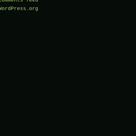
Comments feed
WordPress.org