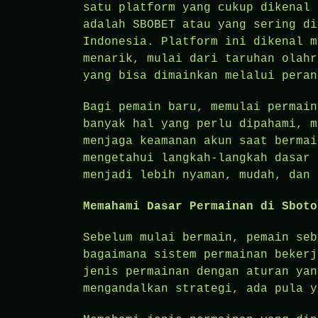
satu platform yang cukup dikenal 
adalah
SBOBET
atau yang sering di
Indonesia. Platform ini dikenal m
menarik, mulai dari taruhan olahr
yang bisa dimainkan melalui peran
Bagi pemain baru, memulai permain
banyak hal yang perlu dipahami, m
menjaga keamanan akun saat bermai
mengetahui langkah-langkah dasar 
menjadi lebih nyaman, mudah, dan 
Memahami Dasar Permainan di Sboto
Sebelum mulai bermain, pemain seb
bagaimana sistem permainan bekerj
jenis permainan dengan aturan yan
mengandalkan strategi, ada pula y