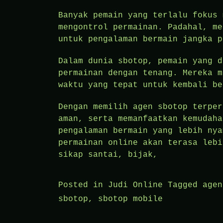
Banyak pemain yang terlalu fokus 
mengontrol permainan. Padahal, me
untuk pengalaman bermain jangka p
Dalam dunia sbotop, pemain yang d
permainan dengan tenang. Mereka m
waktu yang tepat untuk kembali be
Dengan memilih agen sbotop terper
aman, serta memanfaatkan kemudaha
pengalaman bermain yang lebih nya
permainan online akan terasa lebi
sikap santai, bijak,
Posted in
Judi Online
Tagged
agen
sbotop
,
sbotop mobile