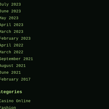
July 2023
June 2023
May 2023
April 2023
March 2023
February 2023
April 2022
March 2022
September 2021
August 2021
June 2021
February 2017
ategories
Casino Online
Fashion