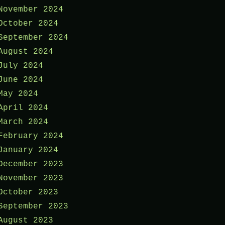
November 2024
October 2024
September 2024
August 2024
July 2024
June 2024
May 2024
April 2024
March 2024
February 2024
January 2024
December 2023
November 2023
October 2023
September 2023
August 2023