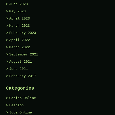
June 2023
May 2023
April 2023
March 2023
February 2023
April 2022
March 2022
September 2021
August 2021
June 2021
February 2017
Categories
Casino Online
Fashion
Judi Online