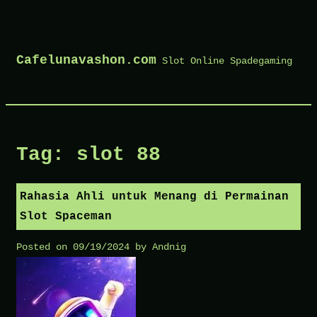
Skip
to
Cafelunavashon.com
Slot Online Spadegaming
content
Tag:
slot 88
Rahasia Ahli untuk Menang di Permainan
Slot Spaceman
Posted on
09/19/2024
by
Andnig