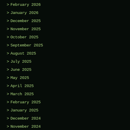
February 2026
January 2026
December 2025
November 2025
October 2025
September 2025
August 2025
July 2025
June 2025
May 2025
April 2025
March 2025
February 2025
January 2025
December 2024
November 2024