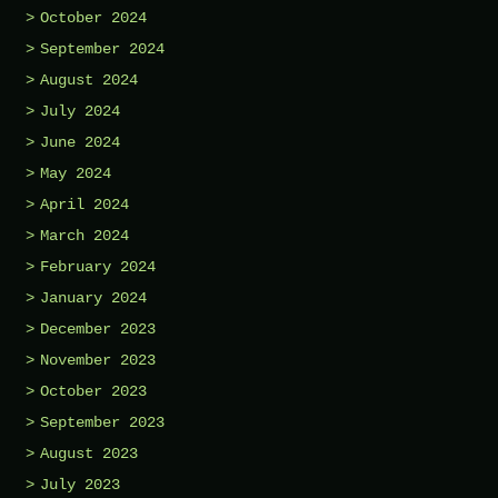
October 2024
September 2024
August 2024
July 2024
June 2024
May 2024
April 2024
March 2024
February 2024
January 2024
December 2023
November 2023
October 2023
September 2023
August 2023
July 2023