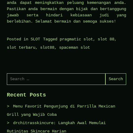
anda dapat meningkatkan peluang kemenangan anda.
Pastikan anda bermain dengan bijak dan bertanggung
jawab serta hindari kebiasaan judi yang
berlebihan. Selamat bermain dan semoga sukses!
Posted in
SLOT
Tagged
pragmatic slot
,
slot 88
,
slot terbaru
,
slot88
,
spaceman slot
Search
for:
Recent Posts
Menu Favorit Pengunjung di Parrilla Mexican
Grill yang Wajib Coba
drchitrasskincure: Langkah Awal Memulai
Rutinitas Skincare Harian