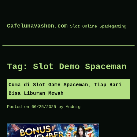
Skip
to
Cafelunavashon.com
Slot Online Spadegaming
content
Tag:
Slot Demo Spaceman
Cuma di Slot Game Spaceman, Tiap Hari
Bisa Liburan Mewah
Posted on
06/25/2025
by
Andnig