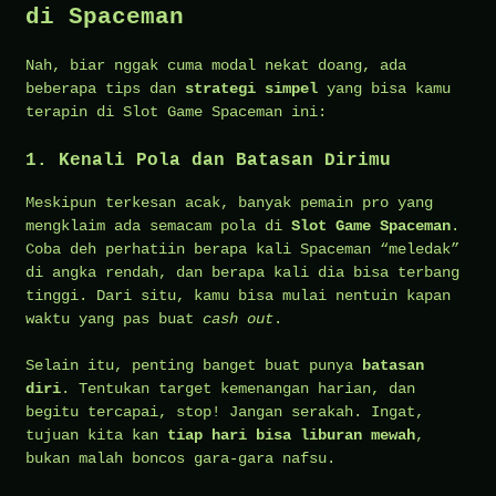
di Spaceman
Nah, biar nggak cuma modal nekat doang, ada
beberapa tips dan
strategi simpel
yang bisa kamu
terapin di Slot Game Spaceman ini:
1. Kenali Pola dan Batasan Dirimu
Meskipun terkesan acak, banyak pemain pro yang
mengklaim ada semacam pola di
Slot Game Spaceman
.
Coba deh perhatiin berapa kali Spaceman “meledak”
di angka rendah, dan berapa kali dia bisa terbang
tinggi. Dari situ, kamu bisa mulai nentuin kapan
waktu yang pas buat
cash out
.
Selain itu, penting banget buat punya
batasan
diri
. Tentukan target kemenangan harian, dan
begitu tercapai, stop! Jangan serakah. Ingat,
tujuan kita kan
tiap hari bisa liburan mewah
,
bukan malah boncos gara-gara nafsu.