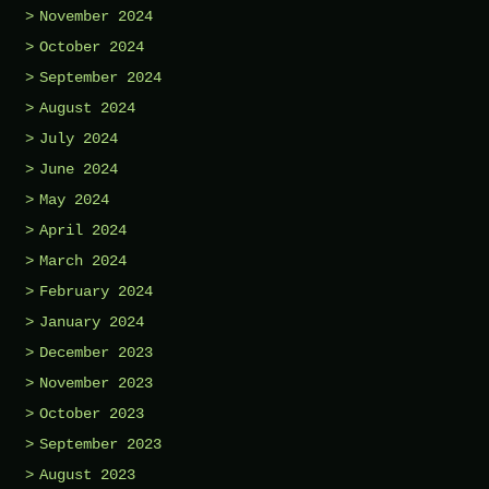
November 2024
October 2024
September 2024
August 2024
July 2024
June 2024
May 2024
April 2024
March 2024
February 2024
January 2024
December 2023
November 2023
October 2023
September 2023
August 2023