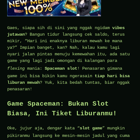
Gaes, siapa sih di sini yang nggak ngidam
vibes
jutawan
? Bangun tidur langsung cek saldo, terus
mikir, “Hari ini enaknya liburan mewah ke mana
ya?” Impian banget, kan? Nah, kalau kamu lagi
nyari jalan pintas menuju kemewahan itu, ada satu
game yang lagi jadi omongan di kalangan para
flexing
mania:
Spaceman slot
! Penasaran gimana
game ini bisa bikin kamu ngerasain
tiap hari bisa
liburan mewah
? Yuk, kita bedah tuntas, biar nggak
penasaran!
Game Spaceman: Bukan Slot
Biasa, Ini Tiket Liburanmu!
Oke, jujur aja, dengar kata “
slot game
” mungkin
pikiranmu langsung ke mesin-mesin jadul yang cuma