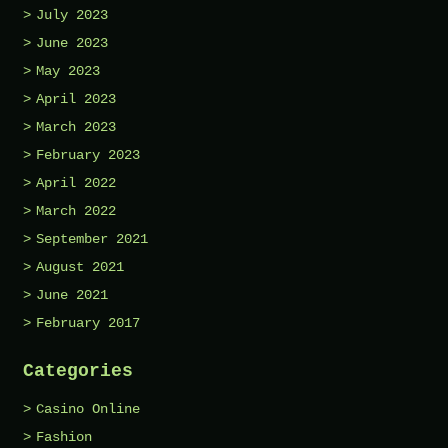
July 2023
June 2023
May 2023
April 2023
March 2023
February 2023
April 2022
March 2022
September 2021
August 2021
June 2021
February 2017
Categories
Casino Online
Fashion