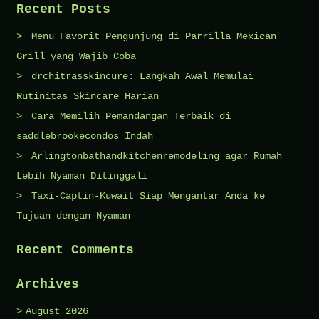
Recent Posts
Menu Favorit Pengunjung di Parrilla Mexican
Grill yang Wajib Coba
drchitrasskincure: Langkah Awal Memulai
Rutinitas Skincare Harian
Cara Memilih Pemandangan Terbaik di
saddlebrookecondos Indah
Arlingtonbathandkitchenremodeling agar Rumah
Lebih Nyaman Ditinggali
Taxi-Captin-Kuwait Siap Mengantar Anda ke
Tujuan dengan Nyaman
Recent Comments
Archives
August 2026