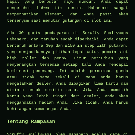
kapal yang berputar maju mundur. Anda dapat
mengetahui bahwa tim desain Habanero sangat
memperhatikan element, dan Anda pasti akan
tersenyum saat memutar gulungan di slot ini.
Ada 30 garis pembayaran di Scruffy Scallywags
Habanero, dan taruhan sudah diperbaiki. Anda dapat
bertaruh antara 30p dan £150 in step with putaran,
yang menjadikannya pilihan tepat untuk pemain slot
high roller dan penny. Fitur perjudian yang
menyenangkan tersedia setiap kali Anda mencapai
kombinasi pemenang. Ini adalah permainan ganda
atau tidak sama sekali di mana Anda harus
mengalahkan dealer. Anda dibagikan lima kartu dan
diminta untuk memilih satu. Jika Anda memilih
kartu yang lebih tinggi dari dealer, Anda akan
menggandakan hadiah Anda. Jika tidak, Anda harus
kehilangan kemenangan Anda.
Tentang Rampasan
Scruffy Scallywags oleh Habanero adalah game di