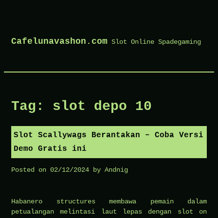
Skip
to
Cafelunavashon.com
Slot Online Spadegaming
content
Tag:
slot depo 10
Slot Scallywags Berantakan – Coba Versi
Demo Gratis ini
Posted on
02/12/2024
by
Andnig
Habanero structures membawa pemain dalam
petualangan melintasi laut lepas dengan slot on