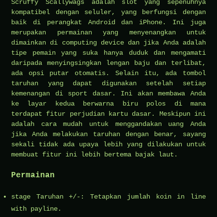
Scruffy Scallywags adalah slot yang sepenuhnya
kompatibel dengan seluler, yang berfungsi dengan
baik di perangkat Android dan iPhone. Ini juga
merupakan permainan yang menyenangkan untuk
dimainkan di computing device dan jika Anda adalah
tipe pemain yang suka hanya duduk dan mengamati
daripada menyingsingkan lengan baju dan terlibat,
ada opsi putar otomatis. Selain itu, ada tombol
taruhan yang dapat digunakan setelah setiap
kemenangan di sport dasar. Ini akan membawa Anda
ke layar kedua berwarna biru polos di mana
terdapat fitur perjudian kartu dasar. Meskipun ini
adalah cara mudah untuk menggandakan uang Anda
jika Anda melakukan taruhan dengan benar, sayang
sekali tidak ada upaya lebih yang dilakukan untuk
membuat fitur ini lebih bertema bajak laut.
Permainan
stage Taruhan +/-: Tetapkan jumlah koin in line
with payline.