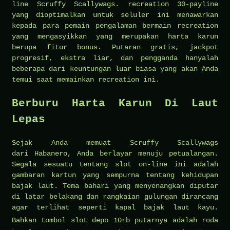
line Scruffy Scallywags. recreation 30-payline
yang dioptimalkan untuk seluler ini menawarkan
kepada para pemain pengalaman bermain recreation
yang mengasyikkan yang merupakan harta karun
berupa fitur bonus. Putaran gratis, jackpot
progresif, ekstra liar, dan pengganda hanyalah
beberapa dari keuntungan luar biasa yang akan Anda
temui saat memainkan recreation ini.
Berburu Harta Karun Di Laut
Lepas
Sejak Anda memuat Scruffy Scallywags
dari Habanero, Anda berlayar menuju petualangan.
Segala sesuatu tentang slot on-line ini adalah
gambaran kartun yang sempurna tentang kehidupan
bajak laut. Tema bahari yang menyenangkan diputar
di latar belakang dan rangkaian gulungan dirancang
agar terlihat seperti kapal bajak laut kayu.
Bahkan tombol
slot depo 10rb
putarnya adalah roda