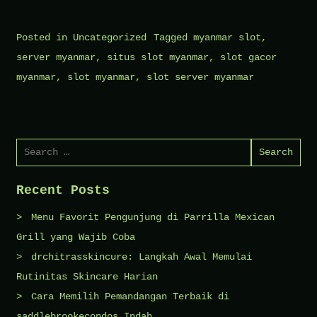
Posted in
Uncategorized
Tagged
myanmar slot
,
server myanmar
,
situs slot myanmar
,
slot gacor
myanmar
,
slot myanmar
,
slot server myanmar
Search
for:
Recent Posts
Menu Favorit Pengunjung di Parrilla Mexican
Grill yang Wajib Coba
drchitrasskincure: Langkah Awal Memulai
Rutinitas Skincare Harian
Cara Memilih Pemandangan Terbaik di
saddlebrookecondos Indah