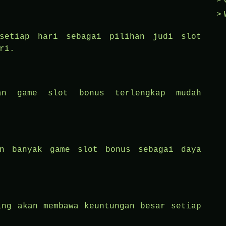
setiap hari sebagai pilihan judi slot
ri.
an game slot bonus terlengkap mudah
an banyak game slot bonus sebagai daya
ing akan membawa keuntungan besar setiap