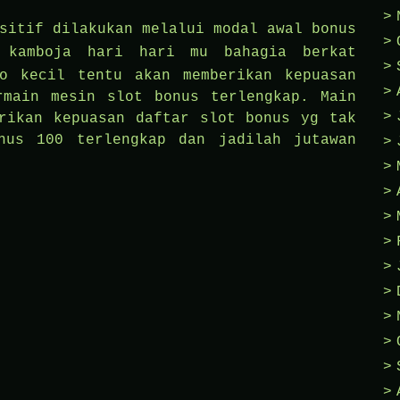
sitif dilakukan melalui modal awal bonus
 kamboja
hari hari mu bahagia berkat
o kecil tentu akan memberikan kepuasan
rmain mesin slot bonus terlengkap. Main
rikan kepuasan daftar slot bonus yg tak
nus 100 terlengkap dan jadilah jutawan