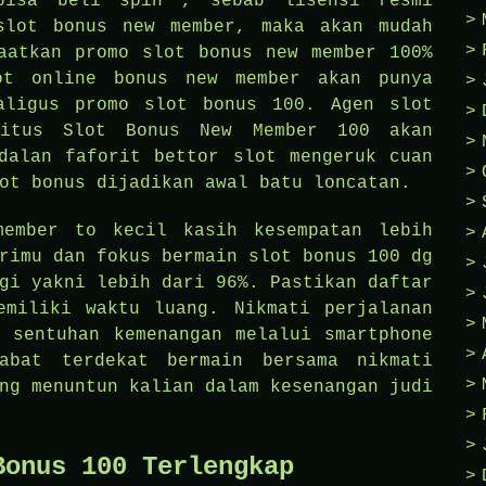
bisa beli spin , sebab lisensi resmi
slot bonus new member, maka akan mudah
aatkan promo slot bonus new member 100%
ot online bonus new member akan punya
aligus promo slot bonus 100. Agen slot
itus Slot Bonus New Member 100 akan
dalan faforit bettor slot mengeruk cuan
ot bonus dijadikan awal batu loncatan.
member to kecil kasih kesempatan lebih
rimu dan fokus bermain slot bonus 100 dg
gi yakni lebih dari 96%. Pastikan daftar
emiliki waktu luang. Nikmati perjalanan
 sentuhan kemenangan melalui smartphone
abat terdekat bermain bersama nikmati
ng menuntun kalian dalam kesenangan judi
Bonus 100 Terlengkap