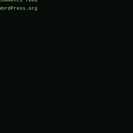
Comments feed
WordPress.org