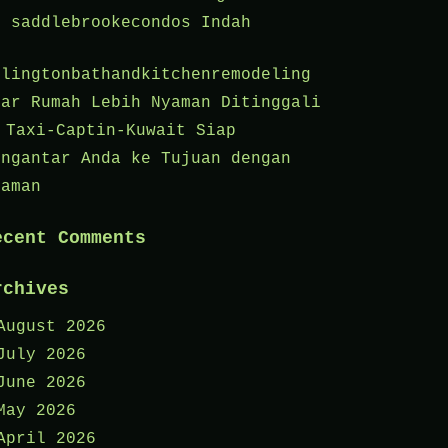
i saddlebrookecondos Indah
rlingtonbathandkitchenremodeling
gar Rumah Lebih Nyaman Ditinggali
Taxi-Captin-Kuwait Siap
engantar Anda ke Tujuan dengan
yaman
ecent Comments
rchives
August 2026
July 2026
June 2026
May 2026
April 2026