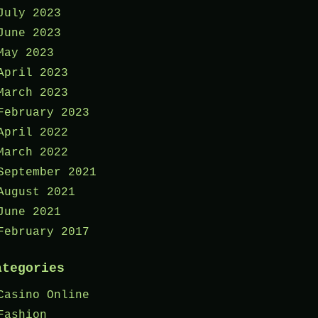
July 2023
June 2023
May 2023
April 2023
March 2023
February 2023
April 2022
March 2022
September 2021
August 2021
June 2021
February 2017
ategories
Casino Online
Fashion