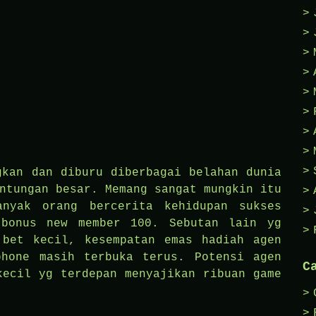
gkan dan diburu diberbagai belahan dunia
ntungan besar. Memang sangat mungkin itu
anyak orang bercerita kehidupan sukses
 bonus new member 100. Sebutan lain yg
 bet kecil, kesempatan emas hadiah agen
phone masih terbuka terus. Potensi agen
C
kecil yg terdepan menyajikan ribuan game