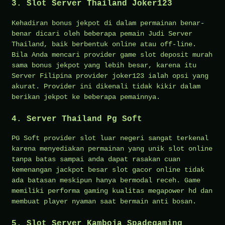
3. Slot Server Thailand Joker123
Kehadiran bonus jekpot di dalam permainan benar-
benar dicari oleh beberapa pemain Judi Server
Thailand, baik berbentuk online atau off-line.
Bila Anda mencari provider game slot deposit murah
sama bonus jekpot yang lebih besar, karena itu
Server Filipina provider joker123 ialah opsi yang
akurat. Provider ini dikenali tidak kikir dalam
berikan jekpot ke beberapa pemainnya.
4. Server Thailand Pg Soft
PG Soft provider slot luar negeri sangat terkenal
karena menyediakan permainan yang unik slot online
tanpa batas sampai anda dapat rasakan cuan
kemenangan jackpot besar slot gacor online tidak
ada batasan meskipun hanya bermodal receh. Game
memiliki performa gaming kualitas megapower hd dan
membuat player nyaman saat bermain anti bosan.
5. Slot Server Kamboja Spadegaming