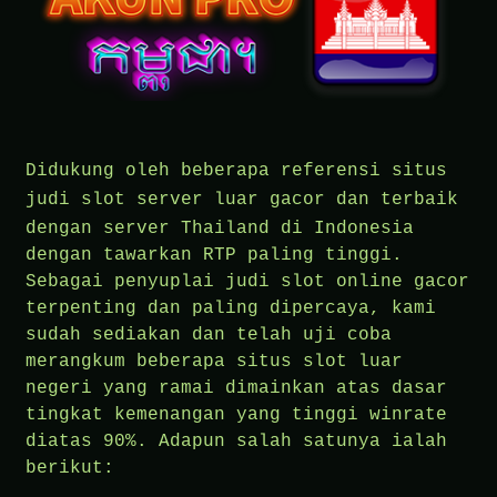
Didukung oleh beberapa referensi situs
judi
slot server luar gacor
dan terbaik
dengan server Thailand di Indonesia
dengan tawarkan RTP paling tinggi.
Sebagai penyuplai judi slot online gacor
terpenting dan paling dipercaya, kami
sudah sediakan dan telah uji coba
merangkum beberapa situs slot luar
negeri yang ramai dimainkan atas dasar
tingkat kemenangan yang tinggi winrate
diatas 90%. Adapun salah satunya ialah
berikut: