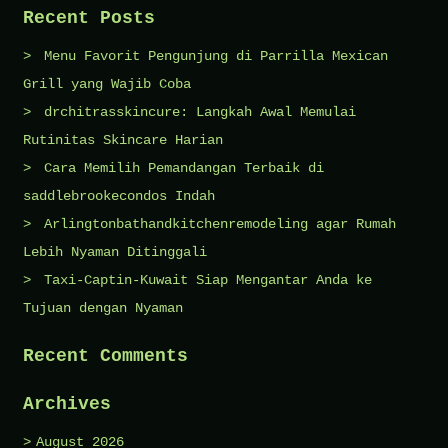
Recent Posts
Menu Favorit Pengunjung di Parrilla Mexican
Grill yang Wajib Coba
drchitrasskincure: Langkah Awal Memulai
Rutinitas Skincare Harian
Cara Memilih Pemandangan Terbaik di
saddlebrookecondos Indah
Arlingtonbathandkitchenremodeling agar Rumah
Lebih Nyaman Ditinggali
Taxi-Captin-Kuwait Siap Mengantar Anda ke
Tujuan dengan Nyaman
Recent Comments
Archives
August 2026