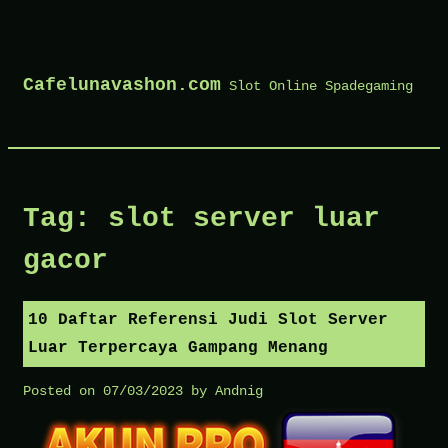
Skip
to
Cafelunavashon.com
Slot Online Spadegaming
content
Tag:
slot server luar
gacor
10 Daftar Referensi Judi Slot Server
Luar Terpercaya Gampang Menang
Posted on
07/03/2023
by
Andnig