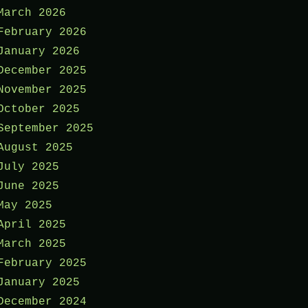
March 2026
February 2026
January 2026
December 2025
November 2025
October 2025
September 2025
August 2025
July 2025
June 2025
May 2025
April 2025
March 2025
February 2025
January 2025
December 2024