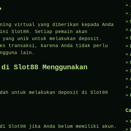
?
ning virtual yang diberikan kepada Anda
ini Slot88. Setiap pemain akan
 yang unik untuk melakukan deposit.
es transaksi, karena Anda tidak perlu
ngguna lain.
 di Slot88 Menggunakan
dah untuk melakukan deposit di Slot88
C
di Slot88 jika Anda belum memiliki akun.