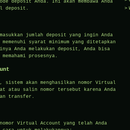
ode deposit Anda. Ini akan membawa Anda
l deposit.
masukkan jumlah deposit yang ingin Anda
 memenuhi syarat minimum yang ditetapkan
inya Anda melakukan deposit, Anda bisa
 memahami prosesnya.
unt
, sistem akan menghasilkan nomor Virtual
at atau salin nomor tersebut karena Anda
an transfer.
nomor Virtual Account yang telah Anda