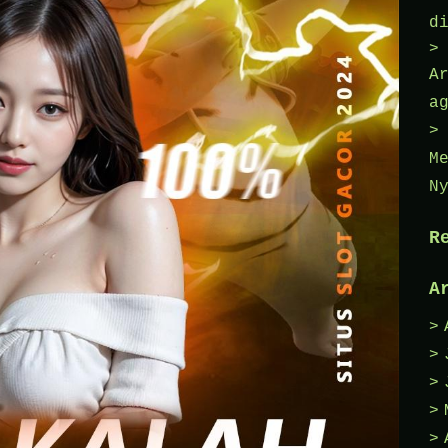
d
A
a
M
N
R
A