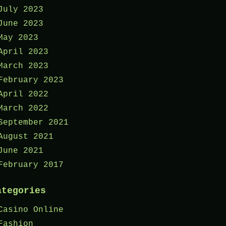
July 2023
June 2023
May 2023
April 2023
March 2023
February 2023
April 2022
March 2022
September 2021
August 2021
June 2021
February 2017
ategories
Casino Online
Fashion