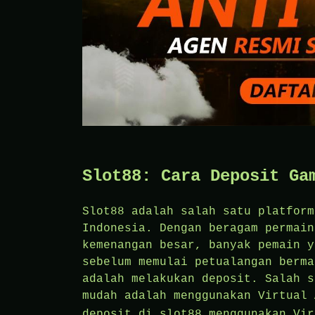
Slot88: Cara Deposit Ga
Slot88 adalah salah satu platform
Indonesia. Dengan beragam permain
kemenangan besar, banyak pemain y
sebelum memulai petualangan berma
adalah melakukan deposit. Salah s
mudah adalah menggunakan Virtual 
deposit di
slot88
menggunakan Vir