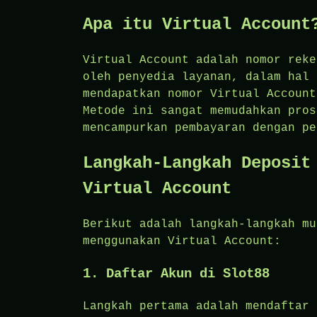
Apa itu Virtual Account
Virtual Account adalah nomor reke
oleh penyedia layanan, dalam hal 
mendapatkan nomor Virtual Account
Metode ini sangat memudahkan pros
mencampurkan pembayaran dengan pe
Langkah-Langkah Deposit
Virtual Account
Berikut adalah langkah-langkah mu
menggunakan Virtual Account:
1. Daftar Akun di Slot88
Langkah pertama adalah mendaftar 