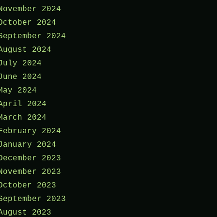
November 2024
October 2024
September 2024
August 2024
July 2024
June 2024
May 2024
April 2024
March 2024
February 2024
January 2024
December 2023
November 2023
October 2023
September 2023
August 2023