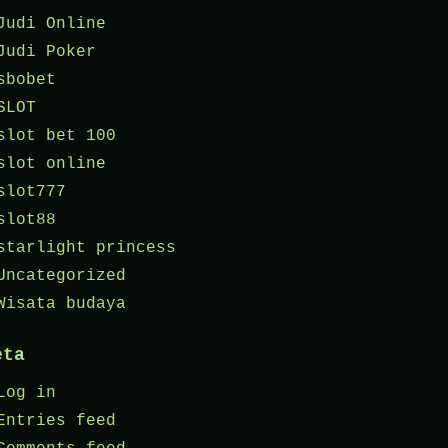
Judi Online
Judi Poker
sbobet
SLOT
slot bet 100
slot online
slot777
slot88
starlight princess
Uncategorized
Wisata budaya
eta
Log in
Entries feed