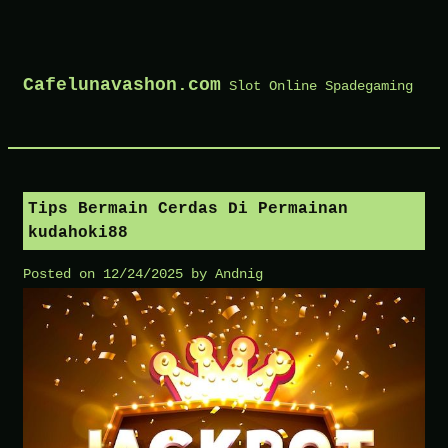
Skip
to
Cafelunavashon.com
Slot Online Spadegaming
content
Tips Bermain Cerdas Di Permainan
kudahoki88
Posted on
12/24/2025
by
Andnig