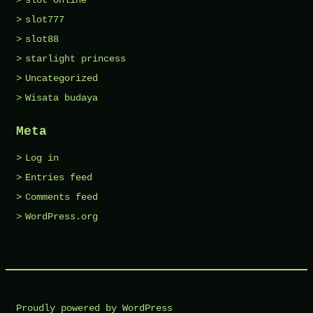
slot online
slot777
slot88
starlight princess
Uncategorized
Wisata budaya
Meta
Log in
Entries feed
Comments feed
WordPress.org
Proudly powered by WordPress