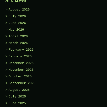
Archives
August 2026
July 2026
June 2026
May 2026
April 2026
March 2026
February 2026
January 2026
December 2025
November 2025
October 2025
September 2025
August 2025
July 2025
June 2025