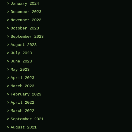
January 2024
December 2023
November 2023
October 2023
September 2023
August 2023
July 2023
June 2023
May 2023
April 2023
March 2023
February 2023
April 2022
March 2022
September 2021
August 2021