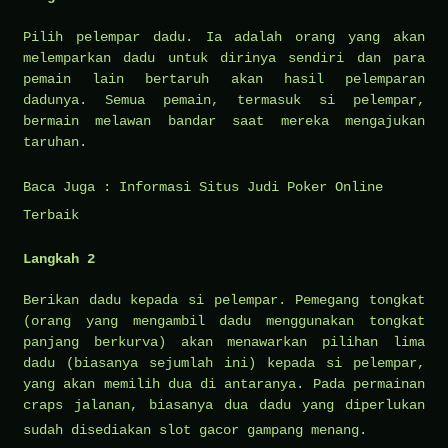
Pilih pelempar dadu. Ia adalah orang yang akan
melemparkan dadu untuk dirinya sendiri dan para
pemain lain bertaruh akan hasil pelemparan
dadunya. Semua pemain, termasuk si pelempar,
bermain melawan bandar saat mereka mengajukan
taruhan.
Baca Juga :
Informasi Situs Judi Poker Online
Terbaik
Langkah 2
Berikan dadu kepada si pelempar. Pemegang tongkat
(orang yang mengambil dadu menggunakan tongkat
panjang berkurva) akan menawarkan pilihan lima
dadu (biasanya sejumlah ini) kepada si pelempar,
yang akan memilih dua di antaranya. Pada permainan
craps jalanan, biasanya dua dadu yang diperlukan
sudah disediakan
slot gacor gampang menang
.