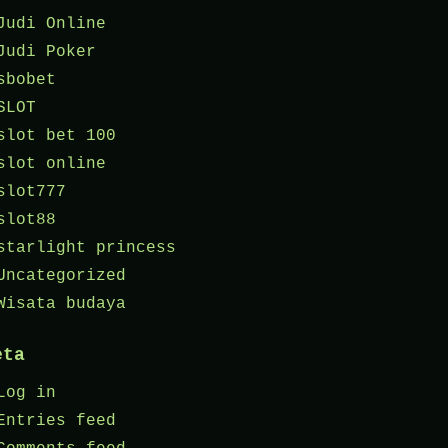
Judi Online
Judi Poker
sbobet
SLOT
slot bet 100
slot online
slot777
slot88
starlight princess
Uncategorized
Wisata budaya
eta
Log in
Entries feed