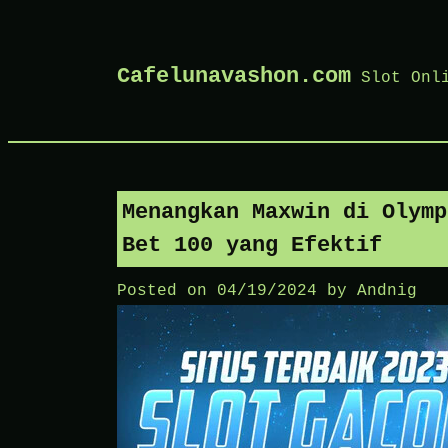
Skip
Cafelunavashon.com
Slot Onl
to
content
Menangkan Maxwin di Olymp
Bet 100 yang Efektif
Posted on
04/19/2024
by
Andnig