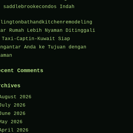
i saddlebrookecondos Indah
rlingtonbathandkitchenremodeling
gar Rumah Lebih Nyaman Ditinggali
Taxi-Captin-Kuwait Siap
engantar Anda ke Tujuan dengan
yaman
ecent Comments
rchives
August 2026
July 2026
June 2026
May 2026
April 2026