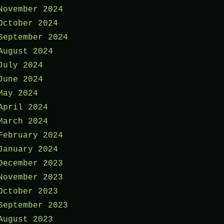
November 2024
October 2024
September 2024
August 2024
July 2024
June 2024
May 2024
April 2024
March 2024
February 2024
January 2024
December 2023
November 2023
October 2023
September 2023
August 2023