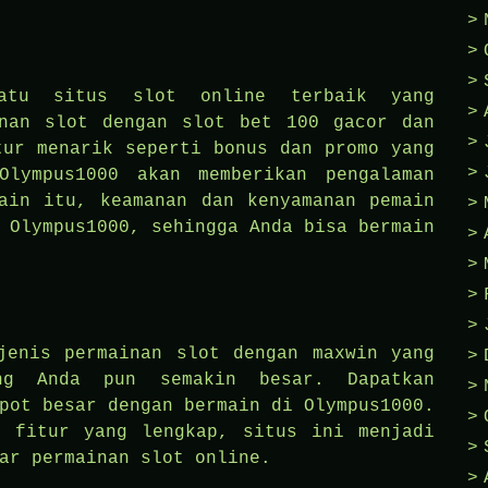
satu situs slot online terbaik yang
inan slot dengan slot bet 100 gacor dan
tur menarik seperti bonus dan promo yang
Olympus1000 akan memberikan pengalaman
ain itu, keamanan dan kenyamanan pemain
 Olympus1000, sehingga Anda bisa bermain
jenis permainan slot dengan maxwin yang
ng Anda pun semakin besar. Dapatkan
pot besar dengan bermain di Olympus1000.
n fitur yang lengkap, situs ini menjadi
ar permainan slot online.