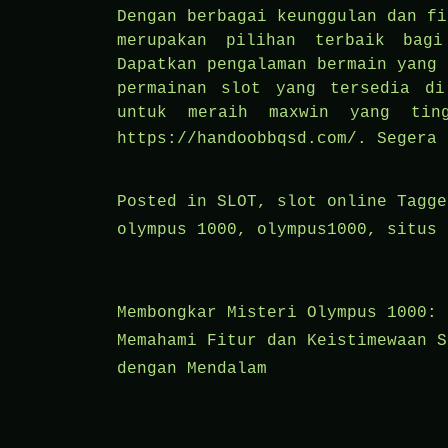
Dengan berbagai keunggulan dan fi
merupakan pilihan terbaik bag
Dapatkan pengalaman bermain yang 
permainan slot yang tersedia di
untuk meraih maxwin yang tin
https://handoobbqsd.com/
. Segera 
Posted in
SLOT
,
slot online
Tagg
olympus 1000
,
olympus1000
,
situs 
Post
Membongkar Misteri Olympus 1000:
Memahami Fitur dan Keistimewaan S
navigation
dengan Mendalam