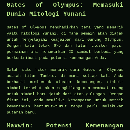
Gates of Olympus: Memasuki
Dunia Mitologi Yunani
Gates of Olympus menghadirkan tema yang menarik
yaitu mitologi Yunani, di mana pemain akan diajak
untuk menjelajahi keajaiban dari Gunung Olympus.
Dengan tata letak 6×5 dan fitur cluster pays,
permainan ini menawarkan 20 simbol berbeda yang
berkontribusi pada potensi kemenangan Anda.
Salah satu fitur menarik dari Gates of Olympus
adalah fitur Tumble, di mana setiap kali Anda
berhasil membentuk cluster kemenangan, simbol-
simbol tersebut akan menghilang dan membuat ruang
untuk simbol baru jatuh dari atas gulungan. Dengan
fitur ini, Anda memiliki kesempatan untuk meraih
kemenangan berturut-turut tanpa perlu melakukan
putaran baru.
Maxwin: Potensi Kemenangan