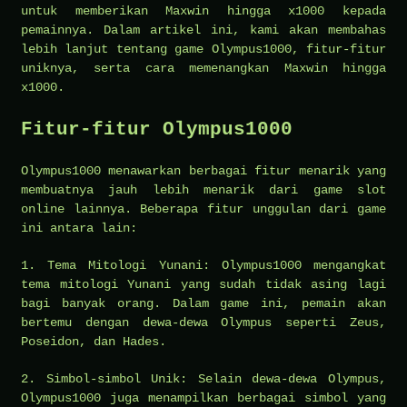
untuk memberikan Maxwin hingga x1000 kepada
pemainnya. Dalam artikel ini, kami akan membahas
lebih lanjut tentang game Olympus1000, fitur-fitur
uniknya, serta cara memenangkan Maxwin hingga
x1000.
Fitur-fitur Olympus1000
Olympus1000 menawarkan berbagai fitur menarik yang
membuatnya jauh lebih menarik dari game slot
online lainnya. Beberapa fitur unggulan dari game
ini antara lain:
1. Tema Mitologi Yunani: Olympus1000 mengangkat
tema mitologi Yunani yang sudah tidak asing lagi
bagi banyak orang. Dalam game ini, pemain akan
bertemu dengan dewa-dewa Olympus seperti Zeus,
Poseidon, dan Hades.
2. Simbol-simbol Unik: Selain dewa-dewa Olympus,
Olympus1000 juga menampilkan berbagai simbol yang