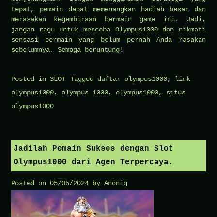
tepat, pemain dapat memenangkan hadiah besar dan
merasakan kegembiraan bermain game ini. Jadi,
jangan ragu untuk mencoba Olympus1000 dan nikmati
sensasi bermain yang belum pernah Anda rasakan
sebelumnya. Semoga beruntung!
Posted in
SLOT
Tagged
daftar olympus1000
,
link
olympus1000
,
olympus 1000
,
olympus1000
,
situs
olympus1000
Jadilah Pemain Sukses dengan Slot
Olympus1000 dari Agen Terpercaya.
Posted on
05/05/2024
by
Andnig