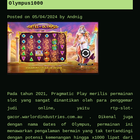
Olympus1000
Posted on
05/04/2024
by
Andnig
Pada tahun 2021, Pragmatic Play merilis permainan
slot yang sangat dinantikan oleh para penggemar
judi online, yaitu
rtp-slot-
gacor.warlordindustries.com.au
. Dikenal juga
dengan nama Gates of Olympus, permainan ini
menawarkan pengalaman bermain yang tak tertandingi
dengan potensi kemenangan hingga x1000 lipat dari