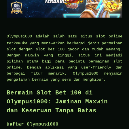
Olympus1000
adalah salah satu situs slot online
terkemuka yang menawarkan berbagai jenis permainan
slot dengan slot bet 100 gacor dan mudah menang.
Dengan maxwin yang tinggi, situs ini menjadi
pilihan utama bagi para pecinta permainan slot
online. Dengan aplikasi yang user-friendly dan
berbagai fitur menarik, Olympus1000 menjamin
pengalaman bermain yang seru dan menghibur.
Bermain Slot Bet 100 di
Olympus1000: Jaminan Maxwin
dan Keseruan Tanpa Batas
Daftar Olympus1000