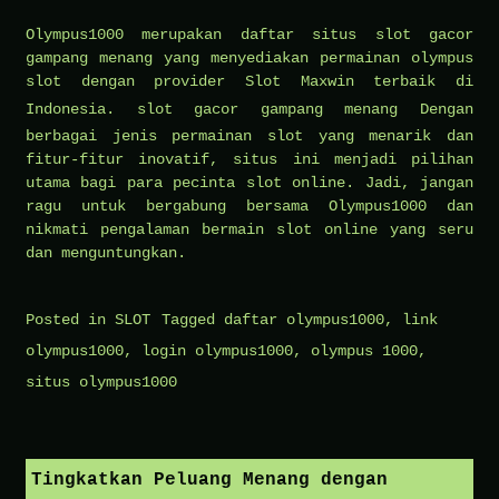
Olympus1000 merupakan daftar situs slot gacor
gampang menang yang menyediakan permainan olympus
slot dengan provider Slot Maxwin terbaik di
Indonesia.
slot gacor gampang menang
Dengan
berbagai jenis permainan slot yang menarik dan
fitur-fitur inovatif, situs ini menjadi pilihan
utama bagi para pecinta slot online. Jadi, jangan
ragu untuk bergabung bersama Olympus1000 dan
nikmati pengalaman bermain slot online yang seru
dan menguntungkan.
Posted in
SLOT
Tagged
daftar olympus1000
,
link
olympus1000
,
login olympus1000
,
olympus 1000
,
situs olympus1000
Tingkatkan Peluang Menang dengan