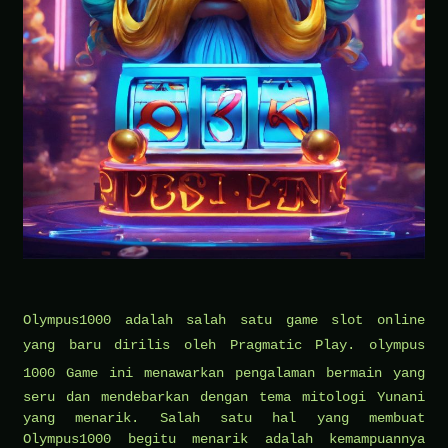
Olympus1000 adalah salah satu game slot online
yang baru dirilis oleh Pragmatic Play.
olympus
1000
Game ini menawarkan pengalaman bermain yang
seru dan mendebarkan dengan tema mitologi Yunani
yang menarik. Salah satu hal yang membuat
Olympus1000 begitu menarik adalah kemampuannya