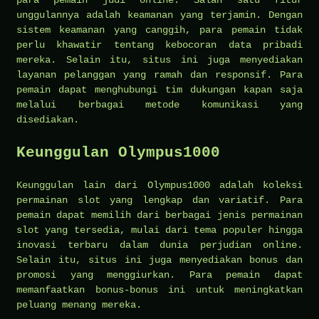
unggulannya adalah keamanan yang terjamin. Dengan
sistem keamanan yang canggih, para pemain tidak
perlu khawatir tentang kebocoran data pribadi
mereka. Selain itu, situs ini juga menyediakan
layanan pelanggan yang ramah dan responsif. Para
pemain dapat menghubungi tim dukungan kapan saja
melalui berbagai metode komunikasi yang
disediakan.
Keunggulan Olympus1000
Keunggulan lain dari Olympus1000 adalah koleksi
permainan slot yang lengkap dan variatif. Para
pemain dapat memilih dari berbagai jenis permainan
slot yang tersedia, mulai dari tema populer hingga
inovasi terbaru dalam dunia perjudian online.
Selain itu, situs ini juga menyediakan bonus dan
promosi yang menggiurkan. Para pemain dapat
memanfaatkan bonus-bonus ini untuk meningkatkan
peluang menang mereka.