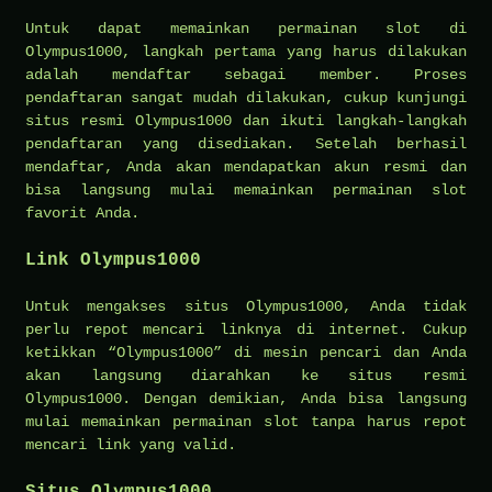
Untuk dapat memainkan permainan slot di
Olympus1000, langkah pertama yang harus dilakukan
adalah mendaftar sebagai member. Proses
pendaftaran sangat mudah dilakukan, cukup kunjungi
situs resmi Olympus1000 dan ikuti langkah-langkah
pendaftaran yang disediakan. Setelah berhasil
mendaftar, Anda akan mendapatkan akun resmi dan
bisa langsung mulai memainkan permainan slot
favorit Anda.
Link Olympus1000
Untuk mengakses situs Olympus1000, Anda tidak
perlu repot mencari linknya di internet. Cukup
ketikkan “Olympus1000” di mesin pencari dan Anda
akan langsung diarahkan ke situs resmi
Olympus1000. Dengan demikian, Anda bisa langsung
mulai memainkan permainan slot tanpa harus repot
mencari link yang valid.
Situs Olympus1000