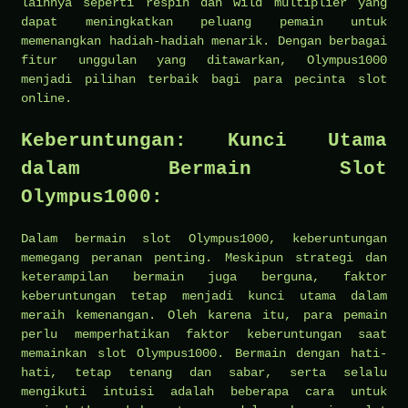
lainnya seperti respin dan wild multiplier yang
dapat meningkatkan peluang pemain untuk
memenangkan hadiah-hadiah menarik. Dengan berbagai
fitur unggulan yang ditawarkan, Olympus1000
menjadi pilihan terbaik bagi para pecinta slot
online.
Keberuntungan: Kunci Utama
dalam Bermain Slot
Olympus1000:
Dalam bermain slot Olympus1000, keberuntungan
memegang peranan penting. Meskipun strategi dan
keterampilan bermain juga berguna, faktor
keberuntungan tetap menjadi kunci utama dalam
meraih kemenangan. Oleh karena itu, para pemain
perlu memperhatikan faktor keberuntungan saat
memainkan slot Olympus1000. Bermain dengan hati-
hati, tetap tenang dan sabar, serta selalu
mengikuti intuisi adalah beberapa cara untuk