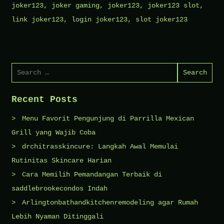
joker123
,
joker gaming
,
joker123
,
joker123 slot
,
link joker123
,
login joker123
,
slot joker123
Search
for:
Recent Posts
Menu Favorit Pengunjung di Parrilla Mexican
Grill yang Wajib Coba
drchitrasskincure: Langkah Awal Memulai
Rutinitas Skincare Harian
Cara Memilih Pemandangan Terbaik di
saddlebrookecondos Indah
Arlingtonbathandkitchenremodeling agar Rumah
Lebih Nyaman Ditinggali