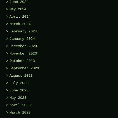
June 2024
May 2024
April 2024
March 2024
February 2024
January 2024
December 2023
November 2023
October 2023
September 2023
August 2023
July 2023
June 2023
May 2023
April 2023
March 2023