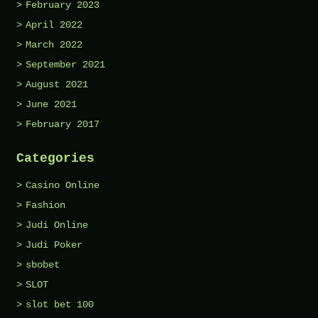
February 2023
April 2022
March 2022
September 2021
August 2021
June 2021
February 2017
Categories
Casino Online
Fashion
Judi Online
Judi Poker
sbobet
SLOT
slot bet 100