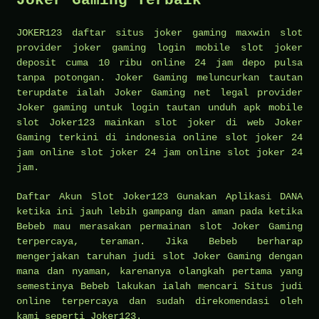
Joker Gaming Terbaik
JOKER123 daftar situs joker gaming maxwin slot
provider joker gaming login mobile slot joker
deposit cuma 10 ribu online 24 jam depo pulsa
tanpa potongan. Joker Gaming meluncurkan tautan
terupdate ialah Joker Gaming net legal provider
Joker gaming untuk login tautan unduh apk mobile
slot Joker123 mainkan slot joker di web Joker
Gaming terkini di indonesia online slot joker 24
jam online slot joker 24 jam online slot joker 24
jam.
Daftar Akun Slot Joker123 Gunakan Aplikasi DANA
ketika ini jauh lebih gampang dan aman pada ketika
Bebeb mau merasakan permainan slot Joker Gaming
terpercaya, teraman. Jika Bebeb berharap
mengerjakan taruhan judi slot Joker Gaming dengan
mana dan nyaman, karenanya olangkah pertama yang
semestinya Bebeb lakukan ialah mencari Situs judi
online terpercaya dan sudah direkomendasi oleh
kami seperti Joker123.