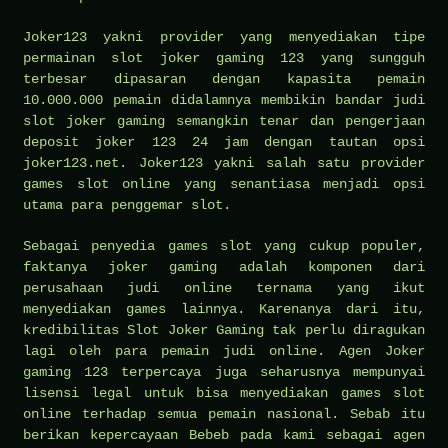
Joker123 yakni provider yang menyediakan tipe
permainan slot joker gaming 123 yang sungguh
terbesar dipasaran dengan kapasita pemain
10.000.000 pemain didalamnya membikin bandar judi
slot joker gaming semangkin tenar dan pengerjaan
deposit joker 123 24 jam dengan tautan opsi
joker123.net. Joker123 yakni salah satu provider
games slot online yang senantiasa menjadi opsi
utama para penggemar slot.
Sebagai penyedia games slot yang cukup populer,
faktanya joker gaming adalah komponen dari
perusahaan judi online ternama yang ikut
menyediakan games lainnya. Karenanya dari itu,
kredibilitas Slot Joker Gaming tak perlu diragukan
lagi oleh para pemain judi online. Agen Joker
gaming 123 terpercaya juga seharusnya mempunyai
lisensi legal untuk bisa menyediakan games slot
online terhadap semua pemain nasional. Sebab itu
berikan kepercayaan Bebeb pada kami sebagai agen