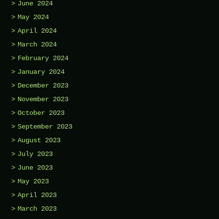
June 2024
May 2024
April 2024
March 2024
February 2024
January 2024
December 2023
November 2023
October 2023
September 2023
August 2023
July 2023
June 2023
May 2023
April 2023
March 2023