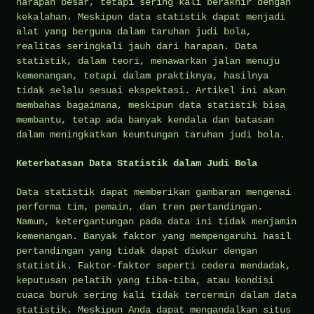
harapan besar, tetapi sering kali berakhir dengan
kekalahan. Meskipun data statistik dapat menjadi
alat yang berguna dalam taruhan judi bola,
realitas seringkali jauh dari harapan. Data
statistik, dalam teori, menawarkan jalan menuju
kemenangan, tetapi dalam praktiknya, hasilnya
tidak selalu sesuai ekspektasi. Artikel ini akan
membahas bagaimana, meskipun data statistik bisa
membantu, tetap ada banyak kendala dan batasan
dalam meningkatkan keuntungan taruhan judi bola.
Keterbatasan Data Statistik dalam Judi Bola
Data statistik dapat memberikan gambaran mengenai
performa tim, pemain, dan tren pertandingan.
Namun, ketergantungan pada data ini tidak menjamin
kemenangan. Banyak faktor yang mempengaruhi hasil
pertandingan yang tidak dapat diukur dengan
statistik. Faktor-faktor seperti cedera mendadak,
keputusan pelatih yang tiba-tiba, atau kondisi
cuaca buruk sering kali tidak tercermin dalam data
statistik. Meskipun Anda dapat mengandalkan situs