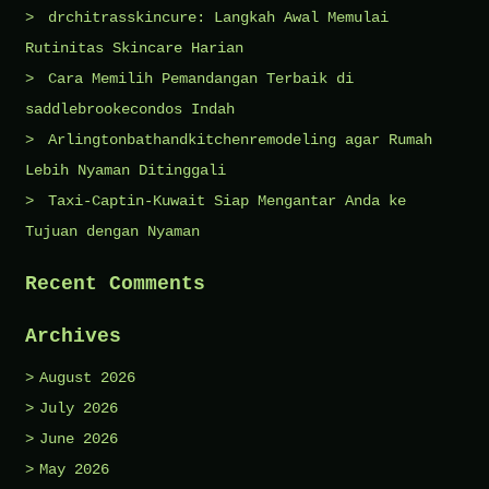
drchitrasskincure: Langkah Awal Memulai
Rutinitas Skincare Harian
Cara Memilih Pemandangan Terbaik di
saddlebrookecondos Indah
Arlingtonbathandkitchenremodeling agar Rumah
Lebih Nyaman Ditinggali
Taxi-Captin-Kuwait Siap Mengantar Anda ke
Tujuan dengan Nyaman
Recent Comments
Archives
August 2026
July 2026
June 2026
May 2026