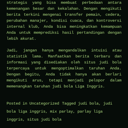
strategis yang bisa membuat perbedaan antara
kemenangan besar dan kekalahan. Dengan mengikuti
berita terkini mengenai transfer pemain, cedera,
perubahan manajer, kondisi cuaca, dan kontroversi
internal klub, Anda bisa meningkatkan kemampuan
Anda untuk memprediksi hasil pertandingan dengan
lebih akurat.
Jadi, jangan hanya mengandalkan intuisi atau
statistik lama. Manfaatkan berita terbaru dan
informasi yang disediakan oleh situs judi bola
terpercaya untuk mengoptimalkan taruhan Anda.
Dengan begitu, Anda tidak hanya akan berlari
mengikuti arus, tetapi menjadi pelopor dalam
memenangkan taruhan judi bola Liga Inggris.
Posted in
Uncategorized
Tagged
judi bola
,
judi
bola liga inggris
,
mix parlay
,
parlay liga
inggris
,
situs judi bola