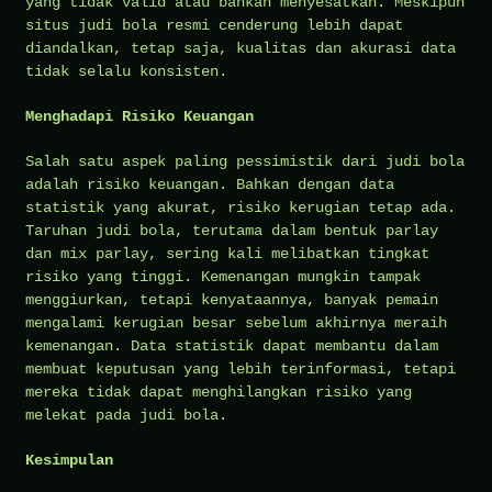
yang tidak valid atau bahkan menyesatkan. Meskipun
situs judi bola resmi cenderung lebih dapat
diandalkan, tetap saja, kualitas dan akurasi data
tidak selalu konsisten.
Menghadapi Risiko Keuangan
Salah satu aspek paling pessimistik dari judi bola
adalah risiko keuangan. Bahkan dengan data
statistik yang akurat, risiko kerugian tetap ada.
Taruhan judi bola, terutama dalam bentuk parlay
dan mix parlay, sering kali melibatkan tingkat
risiko yang tinggi. Kemenangan mungkin tampak
menggiurkan, tetapi kenyataannya, banyak pemain
mengalami kerugian besar sebelum akhirnya meraih
kemenangan. Data statistik dapat membantu dalam
membuat keputusan yang lebih terinformasi, tetapi
mereka tidak dapat menghilangkan risiko yang
melekat pada judi bola.
Kesimpulan