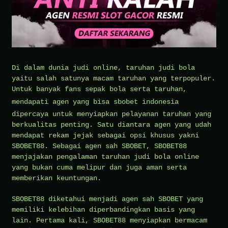
Di dalam dunia judi online, taruhan judi bola
yaitu salah satunya macam taruhan yang terpopuler.
Untuk banyak fans sepak bola serta taruhan,
mendapati agen yang bisa
sbobet indonesia
dipercaya untuk menyiapkan pelayanan taruhan yang
berkualitas penting. Satu diantara agen yang udah
mendapat rekam jejak sebagai opsi khusus yakni
SBOBET88. Sebagai agen sah SBOBET, SBOBET88
menjajakan pengalaman taruhan judi bola online
yang bukan cuma melipur dan juga aman serta
memberikan keuntungan.
SBOBET88 diketahui menjadi agen sah SBOBET yang
memiliki kelebihan diperbandingkan basis yang
lain. Pertama kali, SBOBET88 menyiapkan bermacam