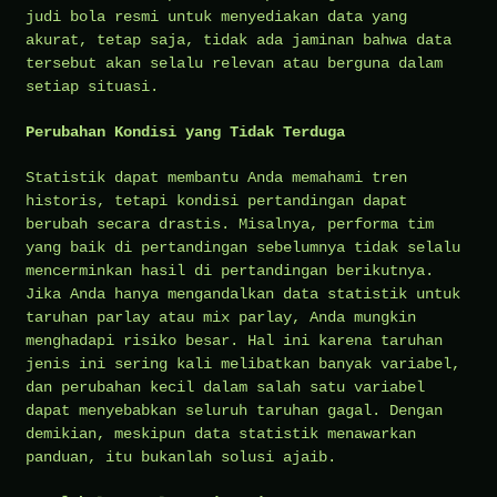
judi bola resmi untuk menyediakan data yang
akurat, tetap saja, tidak ada jaminan bahwa data
tersebut akan selalu relevan atau berguna dalam
setiap situasi.
Perubahan Kondisi yang Tidak Terduga
Statistik dapat membantu Anda memahami tren
historis, tetapi kondisi pertandingan dapat
berubah secara drastis. Misalnya, performa tim
yang baik di pertandingan sebelumnya tidak selalu
mencerminkan hasil di pertandingan berikutnya.
Jika Anda hanya mengandalkan data statistik untuk
taruhan parlay atau mix parlay, Anda mungkin
menghadapi risiko besar. Hal ini karena taruhan
jenis ini sering kali melibatkan banyak variabel,
dan perubahan kecil dalam salah satu variabel
dapat menyebabkan seluruh taruhan gagal. Dengan
demikian, meskipun data statistik menawarkan
panduan, itu bukanlah solusi ajaib.