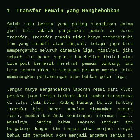
1. Transfer Pemain yang Menghebohkan
Salah satu berita yang paling signifikan dalam
judi bola adalah pergerakan pemain di bursa
transfer. Transfer pemain tidak hanya mempengaruhi
tim yang membeli atau menjual, tetapi juga bisa
mempengaruhi seluruh dinamika liga. Misalnya, jika
sebuah tim besar seperti Manchester United atau
Liverpool berhasil merekrut pemain bintang, ini
bisa secara drastis mengubah peluang mereka untuk
memenangkan pertandingan atau bahkan gelar liga.
Jangan hanya mengandalkan laporan resmi dari klub;
periksa juga berita terkini dari sumber terpercaya
di situs judi bola. Kadang-kadang, berita tentang
transfer bisa bocor sebelum diumumkan secara
resmi, memberikan Anda keuntungan informasi awal.
Misalnya, berita bahwa seorang striker top
bergabung dengan tim tengah bisa menjadi sinyal
bahwa tim tersebut akan menjadi ancaman serius di