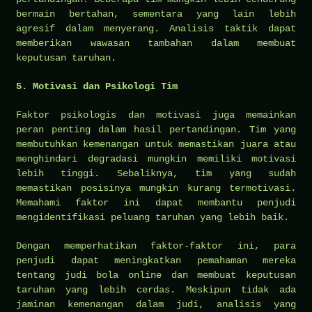
bermain bertahan, sementara yang lain lebih
agresif dalam menyerang. Analisis taktik dapat
memberikan wawasan tambahan dalam membuat
keputusan taruhan.
5.
Motivasi dan Psikologi Tim
Faktor psikologis dan motivasi juga memainkan
peran penting dalam hasil pertandingan. Tim yang
membutuhkan kemenangan untuk memastikan juara atau
menghindari degradasi mungkin memiliki motivasi
lebih tinggi. Sebaliknya, tim yang sudah
memastikan posisinya mungkin kurang termotivasi.
Memahami faktor ini dapat membantu penjudi
mengidentifikasi peluang taruhan yang lebih baik.
Dengan memperhatikan faktor-faktor ini, para
penjudi dapat meningkatkan pemahaman mereka
tentang judi bola online dan membuat keputusan
taruhan yang lebih cerdas. Meskipun tidak ada
jaminan kemenangan dalam judi, analisis yang