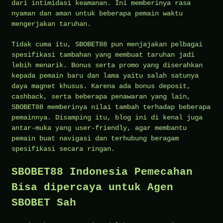
dari intimidasi keamanan. Ini memberinya rasa
nyaman dan aman untuk beberapa pemain waktu
mengerjakan taruhan.
Tidak cuma itu, SBOBET88 pun menjajakan pelbagai
spesifikasi tambahan yang membuat taruhan jadi
lebih menarik. Bonus serta promo yang diserahkan
kepada pemain baru dan lama yaitu salah satunya
daya magnet khusus. Karena ada bonus deposit,
cashback, serta beberapa penawaran yang lain,
SBOBET88 memberinya nilai tambah terhadap beberapa
pemainnya. Disamping itu, blog ini di kenal juga
antar-muka yang user-friendly, agar membantu
pemain buat navigasi dan terhubung beragam
spesifikasi secara ringan.
SBOBET88 Indonesia Pemecahan
Bisa dipercaya untuk Agen
SBOBET Sah