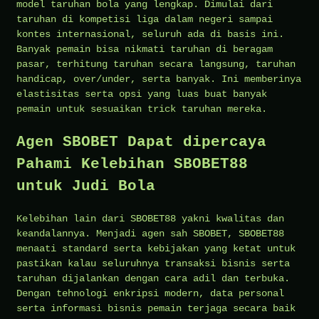
model taruhan bola yang lengkap. Dimulai dari
taruhan di kompetisi liga dalam negeri sampai
kontes internasional, seluruh ada di basis ini.
Banyak pemain bisa nikmati taruhan di beragam
pasar, terhitung taruhan secara langsung, taruhan
handicap, over/under, serta banyak. Ini memberinya
elastisitas serta opsi yang luas buat banyak
pemain untuk sesuaikan trick taruhan mereka.
Agen SBOBET Dapat dipercaya
Pahami Kelebihan SBOBET88
untuk Judi Bola
Kelebihan lain dari SBOBET88 yakni kwalitas dan
keandalannya. Menjadi agen sah SBOBET, SBOBET88
menaati standard serta kebijakan yang ketat untuk
pastikan kalau seluruhnya transaksi bisnis serta
taruhan dijalankan dengan cara adil dan terbuka.
Dengan tehnologi enkripsi modern, data personal
serta informasi bisnis pemain terjaga secara baik