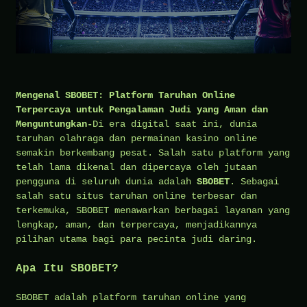
Mengenal SBOBET: Platform Taruhan Online
Terpercaya untuk Pengalaman Judi yang Aman dan
Menguntungkan-
Di era digital saat ini, dunia
taruhan olahraga dan permainan kasino online
semakin berkembang pesat. Salah satu platform yang
telah lama dikenal dan dipercaya oleh jutaan
pengguna di seluruh dunia adalah
SBOBET
. Sebagai
salah satu situs taruhan online terbesar dan
terkemuka, SBOBET menawarkan berbagai layanan yang
lengkap, aman, dan terpercaya, menjadikannya
pilihan utama bagi para pecinta judi daring.
Apa Itu SBOBET?
SBOBET adalah platform taruhan online yang