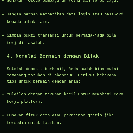
Gunakan metode pembayaran resmi dan terpercaya.
Jangan pernah memberikan data login atau password
kepada pihak lain.
Simpan bukti transaksi untuk berjaga-jaga bila
terjadi masalah.
4. Memulai Bermain dengan Bijak
Setelah deposit berhasil, Anda sudah bisa mulai
memasang taruhan di sbobet88. Berikut beberapa
tips untuk bermain dengan aman:
Mulailah dengan taruhan kecil untuk memahami cara
kerja platform.
Gunakan fitur demo atau permainan gratis jika
tersedia untuk latihan.