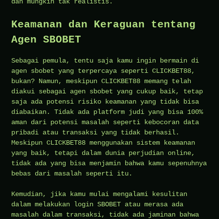
dan mungkin tak realistis.
Keamanan dan Keraguan tentang
Agen SBOBET
Sebagai pemula, tentu saja kamu ingin bermain di
agen sbobet yang terpercaya seperti CLICKBET88,
bukan? Namun, meskipun CLICKBET88 memang telah
diakui sebagai agen sbobet yang cukup baik, tetap
saja ada potensi risiko keamanan yang tidak bisa
diabaikan. Tidak ada platform judi yang bisa 100%
aman dari potensi masalah seperti kebocoran data
pribadi atau transaksi yang tidak berhasil.
Meskipun CLICKBET88 menggunakan sistem keamanan
yang baik, tetapi dalam dunia perjudian online,
tidak ada yang bisa menjamin bahwa kamu sepenuhnya
bebas dari masalah seperti itu.
Kemudian, jika kamu mulai mengalami kesulitan
dalam melakukan login SBOBET atau merasa ada
masalah dalam transaksi, tidak ada jaminan bahwa