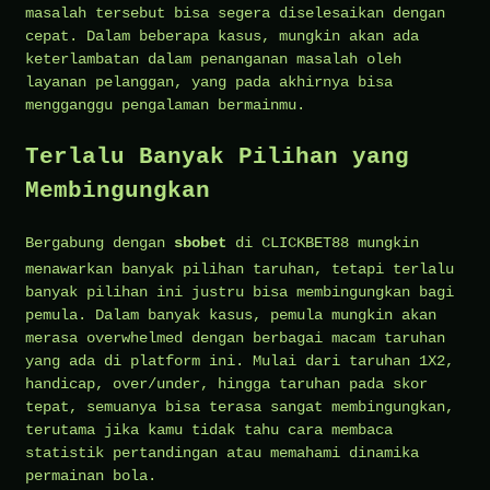
masalah tersebut bisa segera diselesaikan dengan
cepat. Dalam beberapa kasus, mungkin akan ada
keterlambatan dalam penanganan masalah oleh
layanan pelanggan, yang pada akhirnya bisa
mengganggu pengalaman bermainmu.
Terlalu Banyak Pilihan yang
Membingungkan
Bergabung dengan
sbobet
di CLICKBET88 mungkin
menawarkan banyak pilihan taruhan, tetapi terlalu
banyak pilihan ini justru bisa membingungkan bagi
pemula. Dalam banyak kasus, pemula mungkin akan
merasa overwhelmed dengan berbagai macam taruhan
yang ada di platform ini. Mulai dari taruhan 1X2,
handicap, over/under, hingga taruhan pada skor
tepat, semuanya bisa terasa sangat membingungkan,
terutama jika kamu tidak tahu cara membaca
statistik pertandingan atau memahami dinamika
permainan bola.