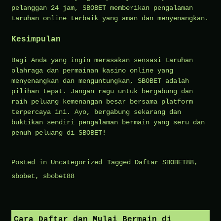
pelanggan 24 jam, SBOBET memberikan pengalaman
taruhan online terbaik yang aman dan menyenangkan.
Kesimpulan
Bagi Anda yang ingin merasakan sensasi taruhan
olahraga dan permainan kasino online yang
menyenangkan dan menguntungkan, SBOBET adalah
pilihan tepat. Jangan ragu untuk bergabung dan
raih peluang kemenangan besar bersama platform
terpercaya ini. Ayo, bergabung sekarang dan
buktikan sendiri pengalaman bermain yang seru dan
penuh peluang di SBOBET!
Posted in
Uncategorized
Tagged
Daftar SBOBET88
,
sbobet
,
sbobet88
Cara Daftar dan Mulai Bermain di