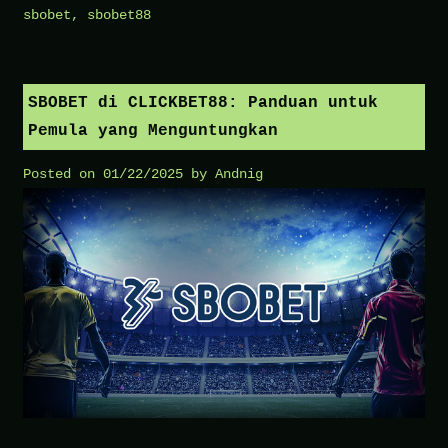
sbobet
,
sbobet88
SBOBET di CLICKBET88: Panduan untuk
Pemula yang Menguntungkan
Posted on
01/22/2025
by
Andnig