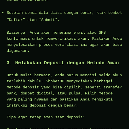
Setelah semua data diisi dengan benar, klik tombol
“Daftar” atau “Submit”.
Biasanya, Anda akan menerima email atau SMS
konfirmasi untuk memverifikasi akun. Pastikan Anda
menyelesaikan proses verifikasi ini agar akun bisa
digunakan.
3. Melakukan Deposit dengan Metode Aman
Untuk mulai bermain, Anda harus mengisi saldo akun
terlebih dahulu. Sbobet88 menyediakan berbagai
metode deposit yang bisa dipilih, seperti transfer
bank, dompet digital, atau pulsa. Pilih metode
yang paling nyaman dan pastikan Anda mengikuti
instruksi deposit dengan benar.
Tips agar tetap aman saat deposit: