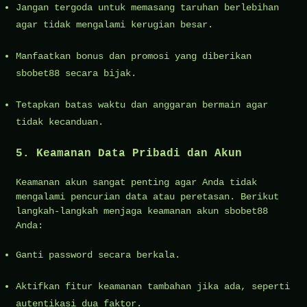
Jangan tergoda untuk memasang taruhan berlebihan
agar tidak mengalami kerugian besar.
Manfaatkan bonus dan promosi yang diberikan
sbobet88 secara bijak.
Tetapkan batas waktu dan anggaran bermain agar
tidak kecanduan.
5. Keamanan Data Pribadi dan Akun
Keamanan akun sangat penting agar Anda tidak
mengalami pencurian data atau peretasan. Berikut
langkah-langkah menjaga keamanan akun sbobet88
Anda:
Ganti password secara berkala.
Aktifkan fitur keamanan tambahan jika ada, seperti
autentikasi dua faktor.