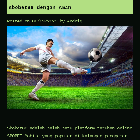
sbobet88 dengan Aman
Posted on
06/03/2025
by
Andnig
Sbobet88 adalah salah satu platform taruhan online
SBOBET Mobile
yang populer di kalangan penggemar