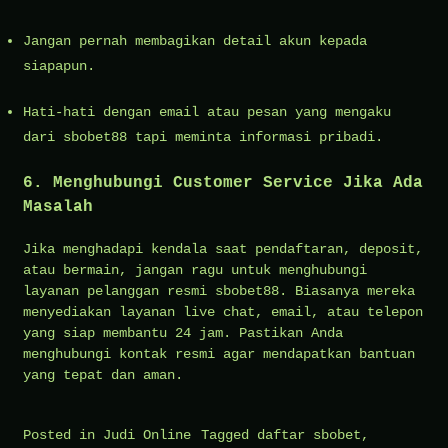
Jangan pernah membagikan detail akun kepada
siapapun.
Hati-hati dengan email atau pesan yang mengaku
dari sbobet88 tapi meminta informasi pribadi.
6. Menghubungi Customer Service Jika Ada
Masalah
Jika menghadapi kendala saat pendaftaran, deposit,
atau bermain, jangan ragu untuk menghubungi
layanan pelanggan resmi sbobet88. Biasanya mereka
menyediakan layanan live chat, email, atau telepon
yang siap membantu 24 jam. Pastikan Anda
menghubungi kontak resmi agar mendapatkan bantuan
yang tepat dan aman.
Posted in
Judi Online
Tagged
daftar sbobet
,