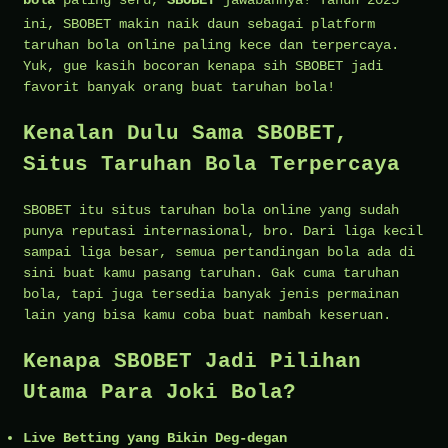
ini, SBOBET makin naik daun sebagai platform
taruhan bola online paling kece dan terpercaya.
Yuk, gue kasih bocoran kenapa sih SBOBET jadi
favorit banyak orang buat taruhan bola!
Kenalan Dulu Sama SBOBET,
Situs Taruhan Bola Terpercaya
SBOBET itu situs taruhan bola online yang sudah
punya reputasi internasional, bro. Dari liga kecil
sampai liga besar, semua pertandingan bola ada di
sini buat kamu pasang taruhan. Gak cuma taruhan
bola, tapi juga tersedia banyak jenis permainan
lain yang bisa kamu coba buat nambah keseruan.
Kenapa SBOBET Jadi Pilihan
Utama Para Joki Bola?
Live Betting yang Bikin Deg-degan