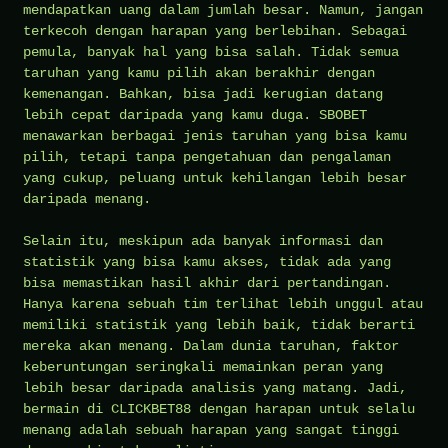
mendapatkan uang dalam jumlah besar. Namun, jangan
terkecoh dengan harapan yang berlebihan. Sebagai
pemula, banyak hal yang bisa salah. Tidak semua
taruhan yang kamu pilih akan berakhir dengan
kemenangan. Bahkan, bisa jadi kerugian datang
lebih cepat daripada yang kamu duga. SBOBET
menawarkan berbagai jenis taruhan yang bisa kamu
pilih, tetapi tanpa pengetahuan dan pengalaman
yang cukup, peluang untuk kehilangan lebih besar
daripada menang.
Selain itu, meskipun ada banyak informasi dan
statistik yang bisa kamu akses, tidak ada yang
bisa memastikan hasil akhir dari pertandingan.
Hanya karena sebuah tim terlihat lebih unggul atau
memiliki statistik yang lebih baik, tidak berarti
mereka akan menang. Dalam dunia taruhan, faktor
keberuntungan seringkali memainkan peran yang
lebih besar daripada analisis yang matang. Jadi,
bermain di CLICKBET88 dengan harapan untuk selalu
menang adalah sebuah harapan yang sangat tinggi